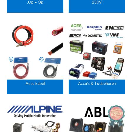
.Op = Op
230V
Accu kabel
Accu’s & Toebehoren