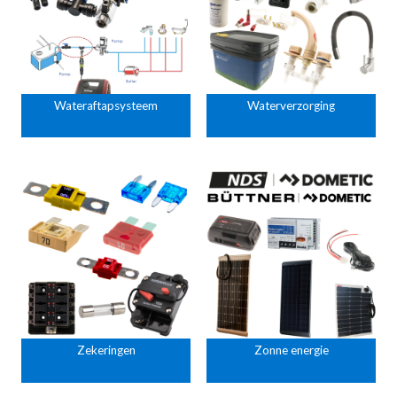
Wateraftapsysteem
Waterverzorging
Zekeringen
Zonne energie