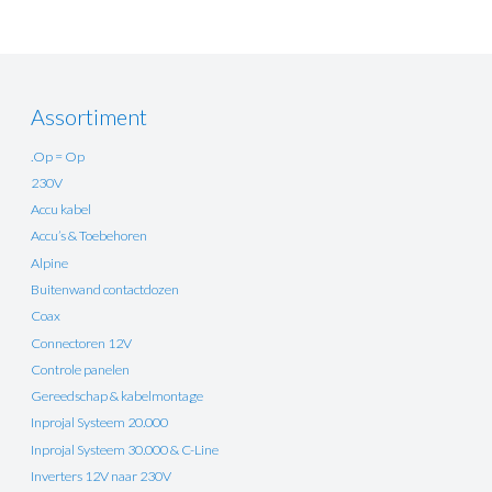
Assortiment
.Op = Op
230V
Accu kabel
Accu’s & Toebehoren
Alpine
Buitenwand contactdozen
Coax
Connectoren 12V
Controle panelen
Gereedschap & kabelmontage
Inprojal Systeem 20.000
Inprojal Systeem 30.000 & C-Line
Inverters 12V naar 230V