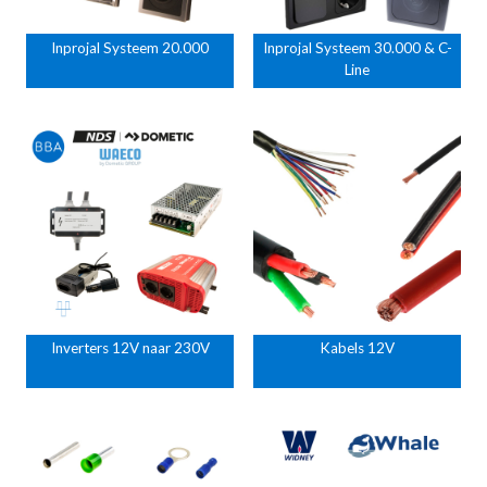
Inprojal Systeem 20.000
Inprojal Systeem 30.000 & C-
Line
Inverters 12V naar 230V
Kabels 12V