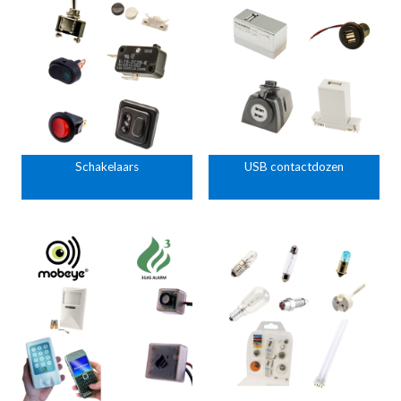
Schakelaars
USB contactdozen