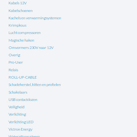
Kabels 12V
Kabelschoenen
Kachels en verwarmingsystemen
Krimpkous
Lucht compressoren
Magische haken
Omvormers 230V naar 12V
Overig
Pro-User
Relais
ROLL-UP-CABLE
Schadeherstel, kitten en profielen
Schakelaars
USB contactdozen
Veiligheid
Verlichting
Verlichting LED
Victron Energy
Wateraftapsysteem