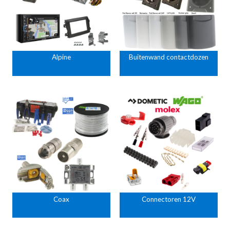
Alpine
Buitenwand contactdozen
Coax
Connectoren 12V