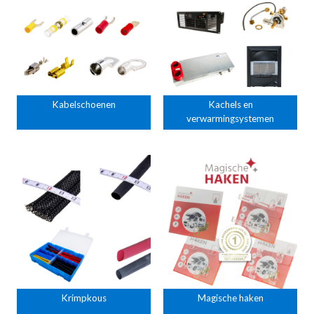
Kabelschoenen
Kachels en
verwarmingsystemen
Krimpkous
Magische haken