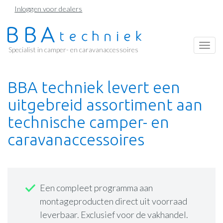
Overslaan
Inloggen voor dealers
en
naar
de
Togg
Specialist in camper- en caravanaccessoires
inhoud
navi
gaan
BBA techniek levert een
uitgebreid assortiment aan
technische camper- en
caravanaccessoires
Een compleet programma aan
montageproducten direct uit voorraad
leverbaar. Exclusief voor de vakhandel.