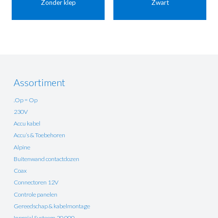
Zonder klep
Zwart
Assortiment
.Op = Op
230V
Accu kabel
Accu’s & Toebehoren
Alpine
Buitenwand contactdozen
Coax
Connectoren 12V
Controle panelen
Gereedschap & kabelmontage
Inprojal Systeem 20.000