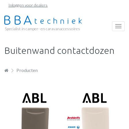
Overslaan
Inloggen voor dealers
en
naar
de
Togg
Specialist in camper- en caravanaccessoires
inhoud
navi
gaan
Buitenwand contactdozen
Producten