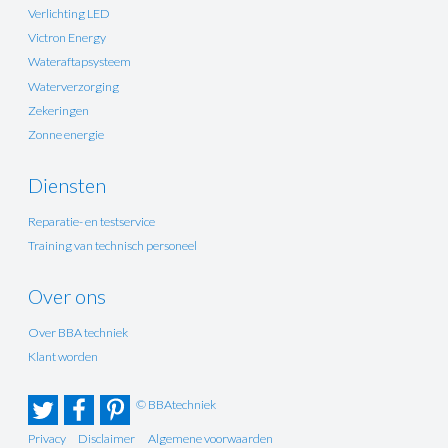
Verlichting LED
Victron Energy
Wateraftapsysteem
Waterverzorging
Zekeringen
Zonne energie
Diensten
Reparatie- en testservice
Training van technisch personeel
Over ons
Over BBA techniek
Klant worden
© BBAtechniek
Privacy
Disclaimer
Algemene voorwaarden