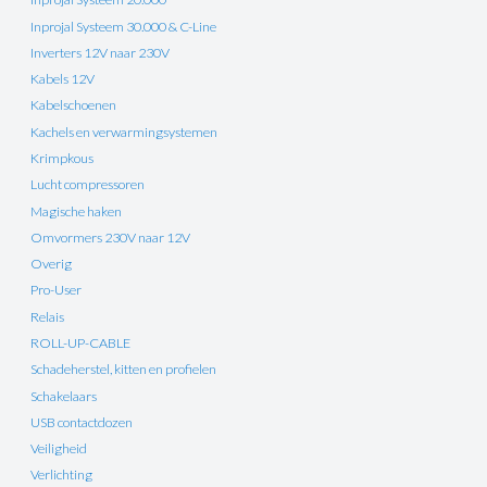
Inprojal Systeem 30.000 & C-Line
Inverters 12V naar 230V
Kabels 12V
Kabelschoenen
Kachels en verwarmingsystemen
Krimpkous
Lucht compressoren
Magische haken
Omvormers 230V naar 12V
Overig
Pro-User
Relais
ROLL-UP-CABLE
Schadeherstel, kitten en profielen
Schakelaars
USB contactdozen
Veiligheid
Verlichting