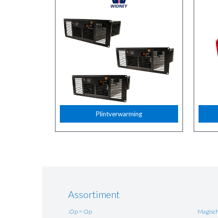
Plintverwarming
Assortiment
.Op = Op
Magisch