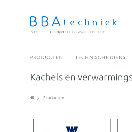
Overslaan
en
naar
de
Specialist in camper- en caravanaccessoires
inhoud
gaan
PRODUCTEN
TECHNISCHE DIENST
Hoofdnavigatie
Kachels en verwarming
Producten