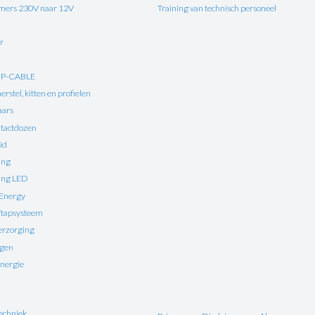
ers 230V naar 12V
Training van technisch personeel
r
UP-CABLE
rstel, kitten en profielen
aars
tactdozen
id
ing
ting LED
 Energy
ftapsysteem
erzorging
ngen
nergie
echniek