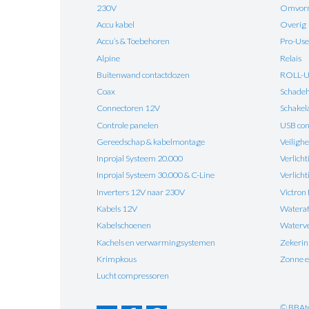
230V
Omvorm
Accu kabel
Overig
Accu’s & Toebehoren
Pro-Use
Alpine
Relais
Buitenwand contactdozen
ROLL-
Coax
Schadehe
Connectoren 12V
Schakel
Controle panelen
USB con
Gereedschap & kabelmontage
Veilighe
Inprojal Systeem 20.000
Verlicht
Inprojal Systeem 30.000 & C-Line
Verlich
Inverters 12V naar 230V
Victron
Kabels 12V
Watera
Kabelschoenen
Waterv
Kachels en verwarmingsystemen
Zekeri
Krimpkous
Zonne e
Lucht compressoren
© BBAt