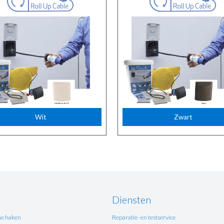
Wit
Zwart
Diensten
e haken
Reparatie- en testservice