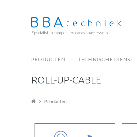
Overslaan
en
naar
de
Specialist in camper- en caravanaccessoires
inhoud
gaan
PRODUCTEN
TECHNISCHE DIENST
Hoofdnavigatie
ROLL-UP-CABLE
Producten