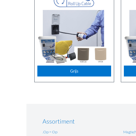
Grijs
Assortiment
.Op = Op
Magisch