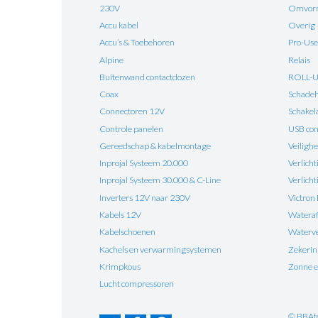
230V
Omvorm
Accu kabel
Overig
Accu’s & Toebehoren
Pro-Use
Alpine
Relais
Buitenwand contactdozen
ROLL-
Coax
Schadehe
Connectoren 12V
Schakel
Controle panelen
USB con
Gereedschap & kabelmontage
Veilighe
Inprojal Systeem 20.000
Verlicht
Inprojal Systeem 30.000 & C-Line
Verlich
Inverters 12V naar 230V
Victron
Kabels 12V
Watera
Kabelschoenen
Waterv
Kachels en verwarmingsystemen
Zekeri
Krimpkous
Zonne e
Lucht compressoren
© BBAt