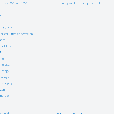
ers 230V naar 12V
Training van technisch personeel
r
UP-CABLE
rstel, kitten en profielen
aars
tactdozen
id
ing
ting LED
 Energy
ftapsysteem
erzorging
ngen
nergie
echniek