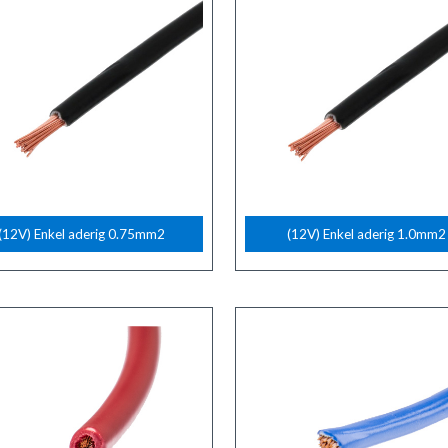
(12V) Enkel aderig 0.75mm2
(12V) Enkel aderig 1.0mm2