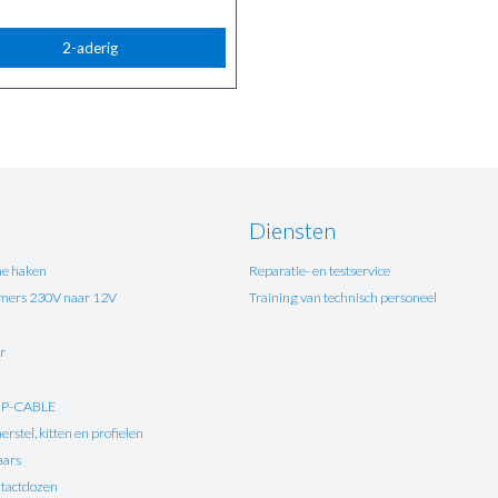
2-aderig
Diensten
e haken
Reparatie- en testservice
ers 230V naar 12V
Training van technisch personeel
r
UP-CABLE
rstel, kitten en profielen
aars
tactdozen