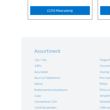
(12V) Meeraderig
Assortiment
.Op = Op
Magisch
230V
Omvorm
Accu kabel
Overig
Accu’s & Toebehoren
Pro-Use
Alpine
Relais
Buitenwand contactdozen
ROLL-
Coax
Schadehe
Connectoren 12V
Schakel
Controle panelen
USB con