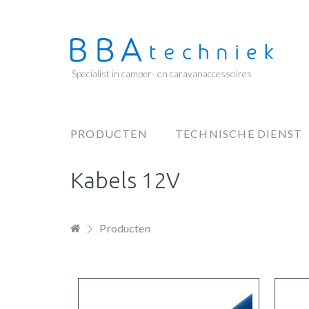
Overslaan
en
naar
de
Specialist in camper- en caravanaccessoires
inhoud
gaan
PRODUCTEN
TECHNISCHE DIENST
Hoofdnavigatie
Kabels 12V
Producten