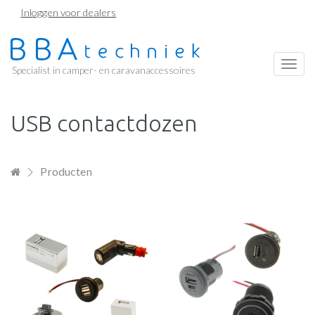
Overslaan
Inloggen voor dealers
en
naar
de
Togg
Specialist in camper- en caravanaccessoires
inhoud
navi
gaan
USB contactdozen
Producten