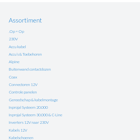
Assortiment
.Op = Op
230V
Accu kabel
Accu’s & Toebehoren
Alpine
Buitenwand contactdozen
Coax
Connectoren 12V
Controle panelen
Gereedschap & kabelmontage
Inprojal Systeem 20.000
Inprojal Systeem 30.000 & C-Line
Inverters 12V naar 230V
Kabels 12V
Kabelschoenen