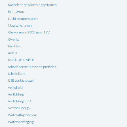
Kachels en verwarmingsystemen
Krimpkous
Lucht compressoren
Magische haken
Omvormers 230V naar 12V
Overig
Pro-User
Relais
ROLL-UP-CABLE
Schadeherstel, kitten en profielen
Schakelaars
USB contactdozen
Veiligheid
Verlichting
Verlichting LED
Victron Energy
Wateraftapsysteem
Waterverzorging