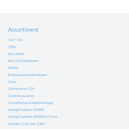
Assortiment
.Op = Op
230V
Accu kabel
Accu’s & Toebehoren
Alpine
Buitenwand contactdozen
Coax
Connectoren 12V
Controle panelen
Gereedschap & kabelmontage
Inprojal Systeem 20.000
Inprojal Systeem 30.000 & C-Line
Inverters 12V naar 230V