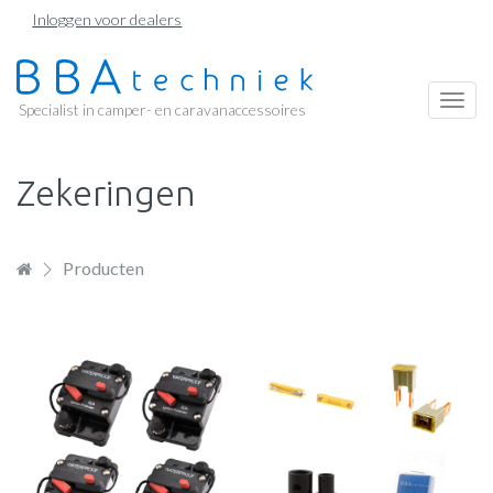
Overslaan
Inloggen voor dealers
en
naar
de
Togg
Specialist in camper- en caravanaccessoires
inhoud
navi
gaan
Zekeringen
Producten