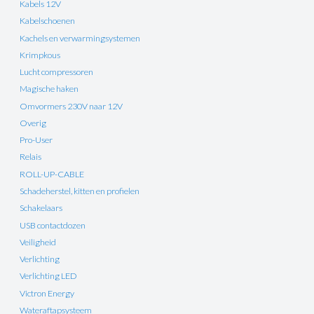
Kabels 12V
Kabelschoenen
Kachels en verwarmingsystemen
Krimpkous
Lucht compressoren
Magische haken
Omvormers 230V naar 12V
Overig
Pro-User
Relais
ROLL-UP-CABLE
Schadeherstel, kitten en profielen
Schakelaars
USB contactdozen
Veiligheid
Verlichting
Verlichting LED
Victron Energy
Wateraftapsysteem