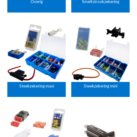
Overig
Smeltstrookzekering
Steekzekering maxi
Steekzekering mini