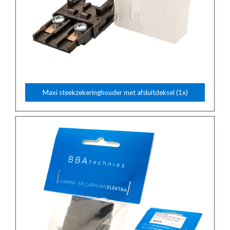
Maxi steekzekeringhouder met afsluitdeksel (1x)