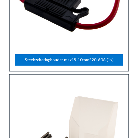
Steekzekeringhouder maxi 8-10mm² 20-60A (1x)