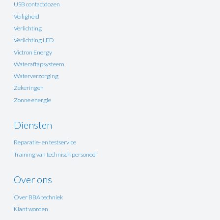
USB contactdozen
Veiligheid
Verlichting
Verlichting LED
Victron Energy
Wateraftapsysteem
Waterverzorging
Zekeringen
Zonne energie
Diensten
Reparatie- en testservice
Training van technisch personeel
Over ons
Over BBA techniek
Klant worden