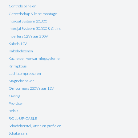
Controle panelen
Gereedschap & kabelmontage
Inprojal Systeem 20.000
Inprojal Systeem 30.000 & C-Line
Inverters 12V naar 230V
Kabels 12V
Kabelschoenen
Kachels en verwarmingsystemen
Krimpkous
Lucht compressoren
Magische haken
Omvormers 230V naar 12V
Overig
Pro-User
Relais
ROLL-UP-CABLE
Schadeherstel, kitten en profielen
Schakelaars