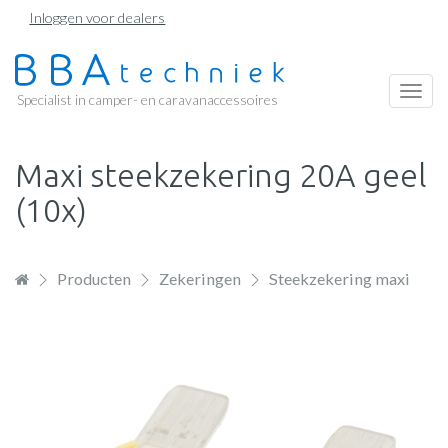
Overslaan
Inloggen voor dealers
en
naar
de
Togg
Specialist in camper- en caravanaccessoires
inhoud
navi
gaan
Maxi steekzekering 20A geel
(10x)
Producten
Zekeringen
Steekzekering maxi