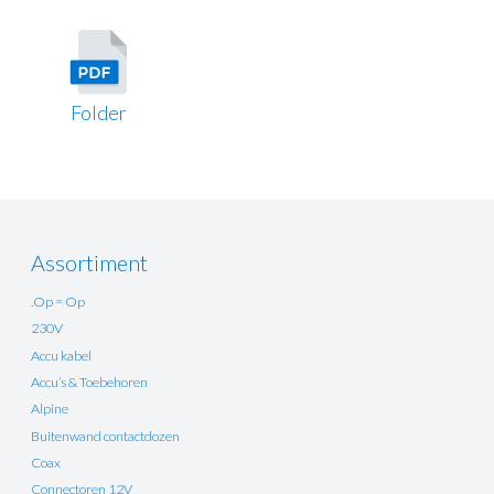
Folder
Assortiment
.Op = Op
230V
Accu kabel
Accu’s & Toebehoren
Alpine
Buitenwand contactdozen
Coax
Connectoren 12V