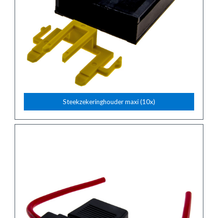
Steekzekeringhouder maxi (10x)