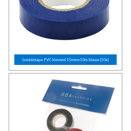
Isolatietape PVC klevend 15mmx10m blauw (10x)