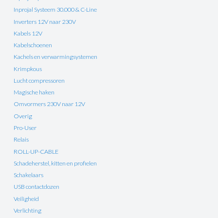
Inprojal Systeem 30.000 & C-Line
Inverters 12V naar 230V
Kabels 12V
Kabelschoenen
Kachels en verwarmingsystemen
Krimpkous
Lucht compressoren
Magische haken
Omvormers 230V naar 12V
Overig
Pro-User
Relais
ROLL-UP-CABLE
Schadeherstel, kitten en profielen
Schakelaars
USB contactdozen
Veiligheid
Verlichting