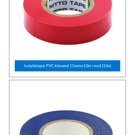
Isolatietape PVC klevend 15mmx10m rood (10x)