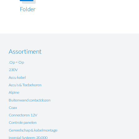
Folder
Assortiment
.Op = Op
230V
Accu kabel
Accu’s & Toebehoren
Alpine
Buitenwand contactdozen
Coax
Connectoren 12V
Controle panelen
Gereedschap & kabelmontage
Inprojal Systeem 20.000