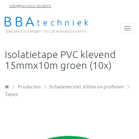
Overslaan
Inloggen voor dealers
en
naar
de
Togg
Specialist in camper- en caravanaccessoires
inhoud
navi
gaan
Isolatietape PVC klevend
15mmx10m groen (10x)
Producten
Schadeherstel, kitten en profielen
Tapes