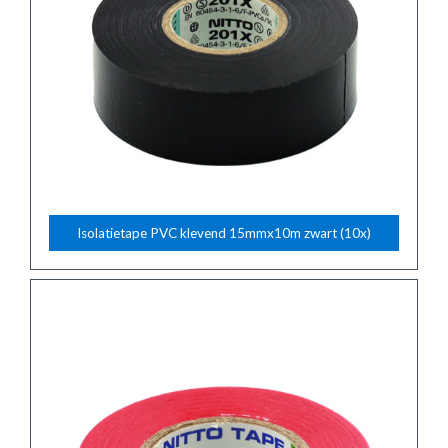
Isolatietape PVC klevend 15mmx10m zwart (10x)