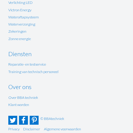
Verlichting LED
Victron Energy
Wateraftapsysteem
Waterverzorging
Zekeringen
Zonne energie
Diensten
Reparatie- en testservice
Training van technisch personeel
Over ons
Over BBA techniek
Klant worden
© BBAtechniek
Privacy
Disclaimer
Algemene voorwaarden