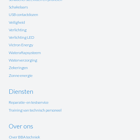
Schakelaars
USB contactdozen
Veiligheid
Verlichting
Verlichting LED
Victron Energy
Wateraftapsysteem
Waterverzorging
Zekeringen
Zonne energie
Diensten
Reparatie- en testservice
Training van technisch personeel
Over ons
Over BBA techniek