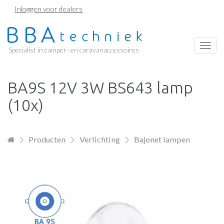
Overslaan
Inloggen voor dealers
en
naar
de
Togg
Specialist in camper- en caravanaccessoires
inhoud
navi
gaan
BA9S 12V 3W BS643 lamp
(10x)
Producten
Verlichting
Bajonet lampen