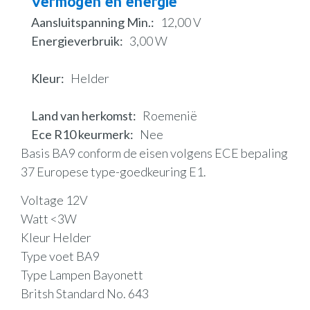
Vermogen en energie
Aansluitspanning Min.
12,00 V
Energieverbruik
3,00 W
Kleur
Helder
Land van herkomst
Roemenië
Ece R10 keurmerk
Nee
Basis BA9 conform de eisen volgens ECE bepaling
37 Europese type-goedkeuring E1.
Voltage 12V
Watt <3W
Kleur Helder
Type voet BA9
Type Lampen Bayonett
Britsh Standard No. 643