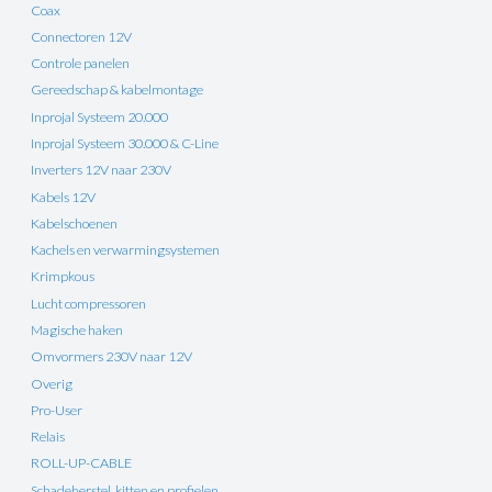
Coax
Connectoren 12V
Controle panelen
Gereedschap & kabelmontage
Inprojal Systeem 20.000
Inprojal Systeem 30.000 & C-Line
Inverters 12V naar 230V
Kabels 12V
Kabelschoenen
Kachels en verwarmingsystemen
Krimpkous
Lucht compressoren
Magische haken
Omvormers 230V naar 12V
Overig
Pro-User
Relais
ROLL-UP-CABLE
Schadeherstel, kitten en profielen