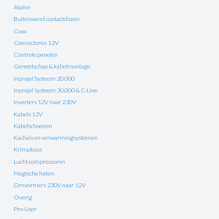
Alpine
Buitenwand contactdozen
Coax
Connectoren 12V
Controle panelen
Gereedschap & kabelmontage
Inprojal Systeem 20.000
Inprojal Systeem 30.000 & C-Line
Inverters 12V naar 230V
Kabels 12V
Kabelschoenen
Kachels en verwarmingsystemen
Krimpkous
Lucht compressoren
Magische haken
Omvormers 230V naar 12V
Overig
Pro-User