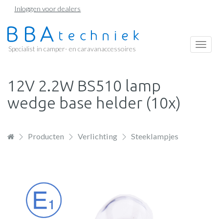
Overslaan
Inloggen voor dealers
en
naar
de
Togg
Specialist in camper- en caravanaccessoires
inhoud
navi
gaan
12V 2.2W BS510 lamp
wedge base helder (10x)
Producten
Verlichting
Steeklampjes