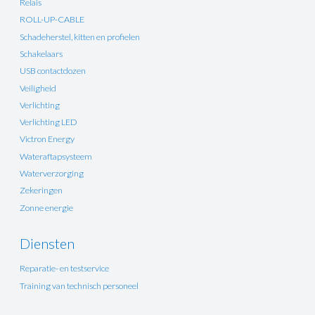
Relais
ROLL-UP-CABLE
Schadeherstel, kitten en profielen
Schakelaars
USB contactdozen
Veiligheid
Verlichting
Verlichting LED
Victron Energy
Wateraftapsysteem
Waterverzorging
Zekeringen
Zonne energie
Diensten
Reparatie- en testservice
Training van technisch personeel