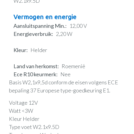
W2.1x9.5D
Vermogen en energie
Aansluitspanning Min.
12,00 V
Energieverbruik
2,20 W
Kleur
Helder
Land van herkomst
Roemenië
Ece R10 keurmerk
Nee
Basis W2,1x9,5d conform de eisen volgens ECE
bepaling 37 Europese type-goedkeuring E1.
Voltage 12V
Watt <3W
Kleur Helder
Type voet W2.1x9.5D