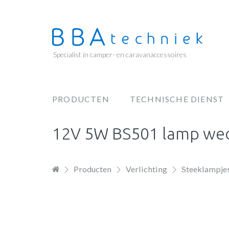
Overslaan
en
naar
de
Specialist in camper- en caravanaccessoires
inhoud
gaan
PRODUCTEN
TECHNISCHE DIENST
Hoofdnavigatie
12V 5W BS501 lamp wed
Producten
Verlichting
Steeklampje