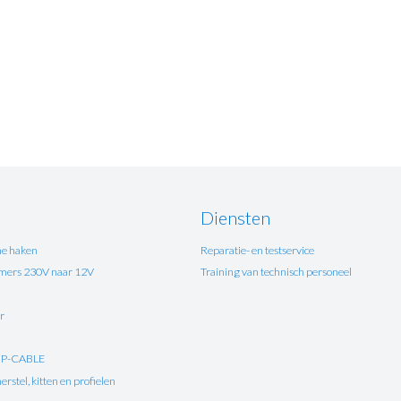
Diensten
e haken
Reparatie- en testservice
ers 230V naar 12V
Training van technisch personeel
r
UP-CABLE
rstel, kitten en profielen