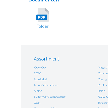
Folder
Assortiment
.Op = Op
Magisch
230V
Omvorm
Accu kabel
Overig
Accu’s & Toebehoren
Pro-Use
Alpine
Relais
Buitenwand contactdozen
ROLL-
Coax
Schadehe