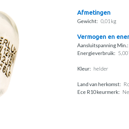
Afmetingen
Gewicht
0,01 kg
Vermogen en ener
Aansluitspanning Min.
Energieverbruik
5,00
Kleur
helder
Land van herkomst
R
Ece R10 keurmerk
N