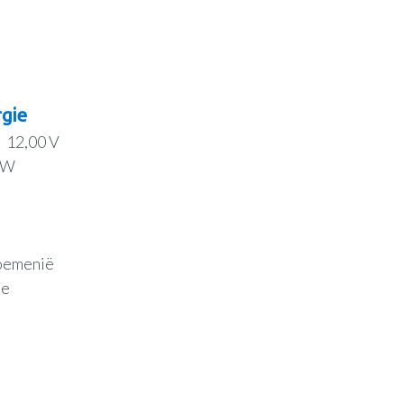
gie
12,00 V
 W
oemenië
ee