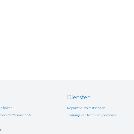
Diensten
e haken
Reparatie- en testservice
ers 230V naar 12V
Training van technisch personeel
r