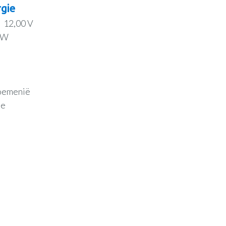
gie
12,00 V
 W
oemenië
ee