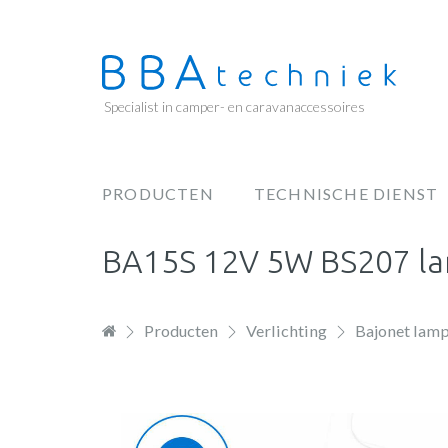
Overslaan
en
naar
de
Specialist in camper- en caravanaccessoires
inhoud
gaan
PRODUCTEN
TECHNISCHE DIENST
Hoofdnavigatie
BA15S 12V 5W BS207 la
Producten
Verlichting
Bajonet lam