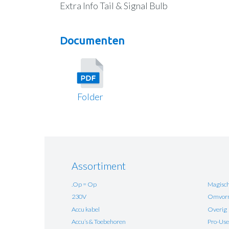
Extra Info Tail & Signal Bulb
Documenten
Folder
Assortiment
.Op = Op
Magisch
230V
Omvorm
Accu kabel
Overig
Accu’s & Toebehoren
Pro-Use