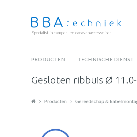
Overslaan
en
naar
de
Specialist in camper- en caravanaccessoires
inhoud
gaan
PRODUCTEN
TECHNISCHE DIENST
Hoofdnavigatie
Gesloten ribbuis Ø 11.
Producten
Gereedschap & kabelmonta