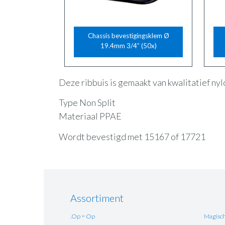
Chassis bevestigingsklem Ø
19.4mm 3/4” (50x)
Deze ribbuis is gemaakt van kwalitatief nyl
Type Non Split
Materiaal PPAE
Wordt bevestigd met 15167 of 17721
Assortiment
.Op = Op
Magisch