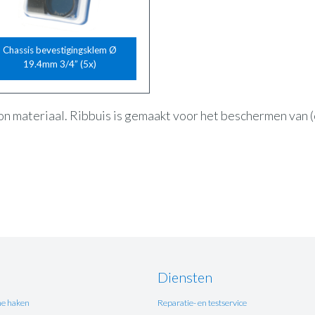
Chassis bevestigingsklem Ø
19.4mm 3/4” (5x)
on materiaal. Ribbuis is gemaakt voor het beschermen van (
Diensten
e haken
Reparatie- en testservice