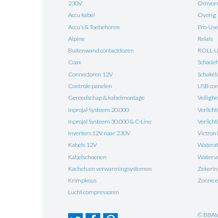
230V
Omvorm
Accu kabel
Overig
Accu’s & Toebehoren
Pro-Use
Alpine
Relais
Buitenwand contactdozen
ROLL-
Coax
Schadehe
Connectoren 12V
Schakel
Controle panelen
USB con
Gereedschap & kabelmontage
Veilighe
Inprojal Systeem 20.000
Verlicht
Inprojal Systeem 30.000 & C-Line
Verlich
Inverters 12V naar 230V
Victron
Kabels 12V
Watera
Kabelschoenen
Waterv
Kachels en verwarmingsystemen
Zekeri
Krimpkous
Zonne e
Lucht compressoren
© BBAt