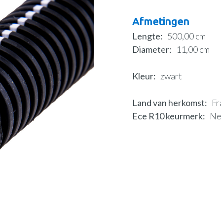
Afmetingen
Lengte
500,00 cm
Diameter
11,00 cm
Kleur
zwart
Land van herkomst
Fr
Ece R10 keurmerk
N