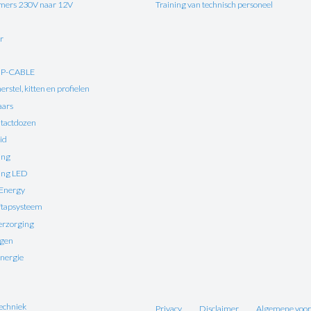
ers 230V naar 12V
Training van technisch personeel
r
UP-CABLE
rstel, kitten en profielen
aars
tactdozen
id
ing
ting LED
 Energy
ftapsysteem
erzorging
ngen
nergie
echniek
Privacy
Disclaimer
Algemene voo