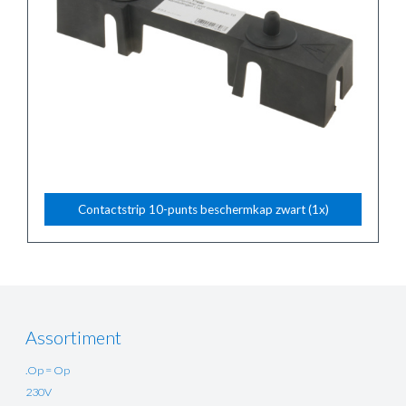
Contactstrip 10-punts beschermkap zwart (1x)
Assortiment
.Op = Op
230V