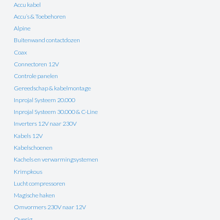
Accu kabel
Accu’s & Toebehoren
Alpine
Buitenwand contactdozen
Coax
Connectoren 12V
Controle panelen
Gereedschap & kabelmontage
Inprojal Systeem 20.000
Inprojal Systeem 30.000 & C-Line
Inverters 12V naar 230V
Kabels 12V
Kabelschoenen
Kachels en verwarmingsystemen
Krimpkous
Lucht compressoren
Magische haken
Omvormers 230V naar 12V
Overig