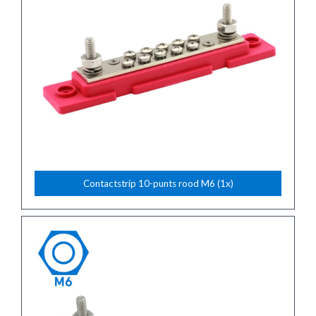
Contactstrip 10-punts rood M6 (1x)