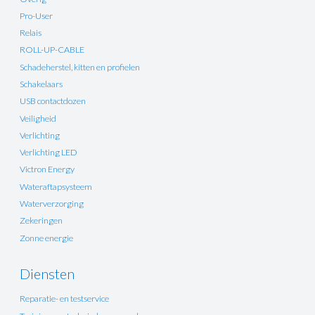
Pro-User
Relais
ROLL-UP-CABLE
Schadeherstel, kitten en profielen
Schakelaars
USB contactdozen
Veiligheid
Verlichting
Verlichting LED
Victron Energy
Wateraftapsysteem
Waterverzorging
Zekeringen
Zonne energie
Diensten
Reparatie- en testservice