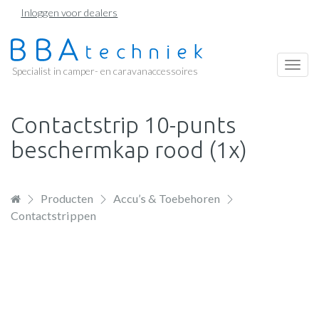
Overslaan
Inloggen voor dealers
en
naar
de
Togg
Specialist in camper- en caravanaccessoires
inhoud
navi
gaan
Contactstrip 10-punts
beschermkap rood (1x)
Producten
Accu’s & Toebehoren
Contactstrippen