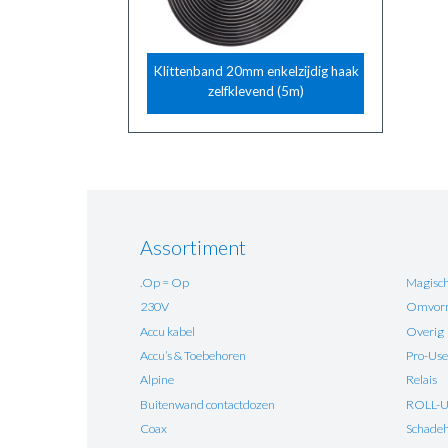
Klittenband 20mm enkelzijdig haak
zelfklevend (5m)
Assortiment
.Op = Op
Magisch
230V
Omvorm
Accu kabel
Overig
Accu’s & Toebehoren
Pro-Use
Alpine
Relais
Buitenwand contactdozen
ROLL-
Coax
Schadehe