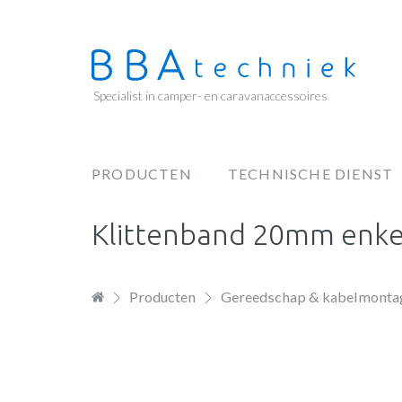
Overslaan
en
naar
de
Specialist in camper- en caravanaccessoires
inhoud
gaan
PRODUCTEN
TECHNISCHE DIENST
Hoofdnavigatie
Klittenband 20mm enkelz
Producten
Gereedschap & kabelmonta