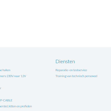
Diensten
e haken
Reparatie- en testservice
ers 230V naar 12V
Training van technisch personeel
r
UP-CABLE
rstel, kitten en profielen