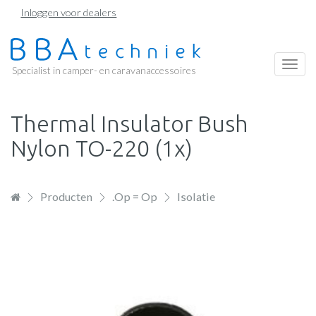
Overslaan
Inloggen voor dealers
en
naar
de
Togg
Specialist in camper- en caravanaccessoires
inhoud
navi
gaan
Thermal Insulator Bush
Nylon TO-220 (1x)
Producten
.Op = Op
Isolatie