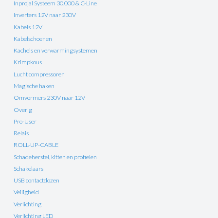
Inprojal Systeem 30.000 & C-Line
Inverters 12V naar 230V
Kabels 12V
Kabelschoenen
Kachels en verwarmingsystemen
Krimpkous
Lucht compressoren
Magische haken
Omvormers 230V naar 12V
Overig
Pro-User
Relais
ROLL-UP-CABLE
Schadeherstel, kitten en profielen
Schakelaars
USB contactdozen
Veiligheid
Verlichting
Verlichting LED