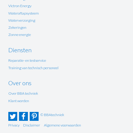
Victron Energy
Wateraftapsysteem
Waterverzorging
Zekeringen
Zonne energie
Diensten
Reparatie- en testservice
Training van technisch personeel
Over ons
Over BBA techniek
Klant worden
© BBAtechniek
Privacy
Disclaimer
Algemene voorwaarden