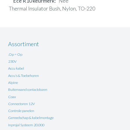
Ece R10 keurmerk
Nee
Thermal Insulator Bush, Nylon, TO-220
Assortiment
.Op = Op
230V
Accu kabel
Accu’s & Toebehoren
Alpine
Buitenwand contactdozen
Coax
Connectoren 12V
Controle panelen
Gereedschap & kabelmontage
Inprojal Systeem 20.000