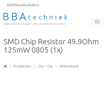
Overslaan
Inloggen voor dealers
en
naar
de
Togg
Specialist in camper- en caravanaccessoires
inhoud
navi
gaan
SMD Chip Resistor 49.9Ohm
125mW 0805 (1x)
Producten
.Op = Op
Weerstand