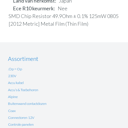
Land van herkomst
Japan
Ece R10 keurmerk
Nee
SMD Chip Resistor 49.9Ohm ± 0.1% 125mW 0805
[2012 Metric] Metal Film (Thin Film)
Assortiment
.Op = Op
230V
Accu kabel
Accu’s & Toebehoren
Alpine
Buitenwand contactdozen
Coax
Connectoren 12V
Controle panelen