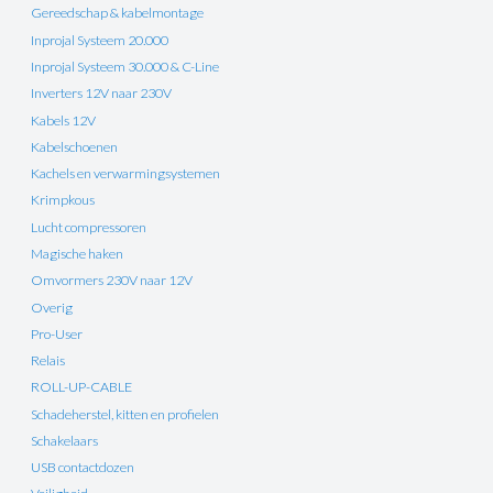
Gereedschap & kabelmontage
Inprojal Systeem 20.000
Inprojal Systeem 30.000 & C-Line
Inverters 12V naar 230V
Kabels 12V
Kabelschoenen
Kachels en verwarmingsystemen
Krimpkous
Lucht compressoren
Magische haken
Omvormers 230V naar 12V
Overig
Pro-User
Relais
ROLL-UP-CABLE
Schadeherstel, kitten en profielen
Schakelaars
USB contactdozen