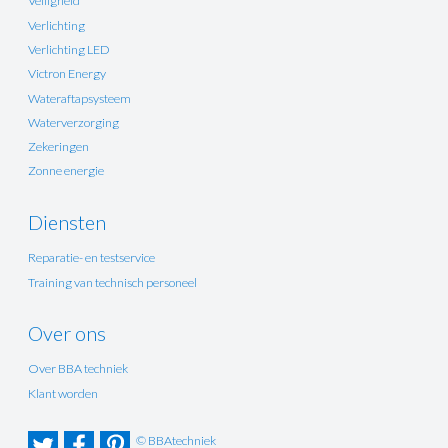
Veiligheid
Verlichting
Verlichting LED
Victron Energy
Wateraftapsysteem
Waterverzorging
Zekeringen
Zonne energie
Diensten
Reparatie- en testservice
Training van technisch personeel
Over ons
Over BBA techniek
Klant worden
© BBAtechniek