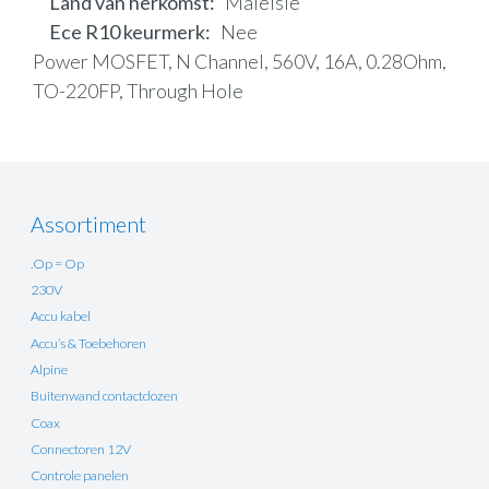
Land van herkomst
Maleisië
Ece R10 keurmerk
Nee
Power MOSFET, N Channel, 560V, 16A, 0.28Ohm,
TO-220FP, Through Hole
Assortiment
.Op = Op
230V
Accu kabel
Accu’s & Toebehoren
Alpine
Buitenwand contactdozen
Coax
Connectoren 12V
Controle panelen