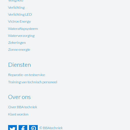
Veiligheid
Verlichting
Verlichting LED
Victron Energy
Wateraftapsysteem
Waterverzorging
Zekeringen
Zonne energie
Diensten
Reparatie- en testservice
Training van technisch personeel
Over ons
Over BBA techniek
Klant worden
© BBAtechniek