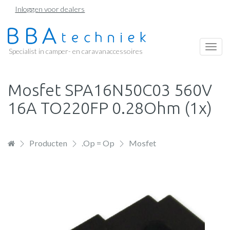
Overslaan
Inloggen voor dealers
en
naar
de
Togg
Specialist in camper- en caravanaccessoires
inhoud
navi
gaan
Mosfet SPA16N50C03 560V
16A TO220FP 0.28Ohm (1x)
Producten
.Op = Op
Mosfet