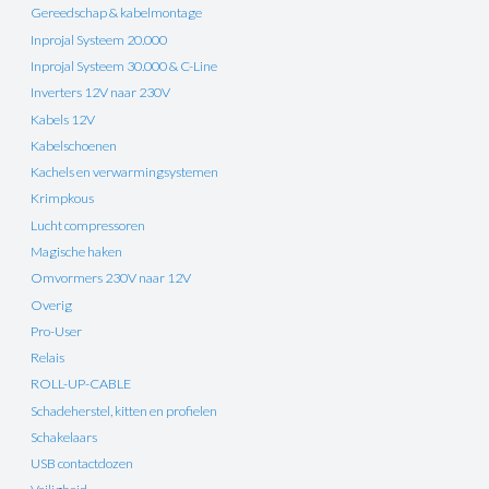
Gereedschap & kabelmontage
Inprojal Systeem 20.000
Inprojal Systeem 30.000 & C-Line
Inverters 12V naar 230V
Kabels 12V
Kabelschoenen
Kachels en verwarmingsystemen
Krimpkous
Lucht compressoren
Magische haken
Omvormers 230V naar 12V
Overig
Pro-User
Relais
ROLL-UP-CABLE
Schadeherstel, kitten en profielen
Schakelaars
USB contactdozen