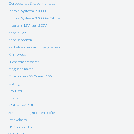
Gereedschap & kabelmontage
Inprojal Systeem 20.000
Inprojal Systeem 30.000 & C-Line
Inverters 12V naar 230V
Kabels 12V
Kabelschoenen
Kachels en verwarmingsystemen
Krimpkous
Lucht compressoren
Magische haken
Omvormers 230V naar 12V
Overig
Pro-User
Relais
ROLL-UP-CABLE
Schadeherstel, kitten en profielen
Schakelaars
USB contactdozen