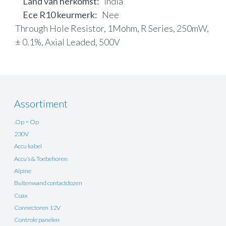
Land van herkomst
India
Ece R10 keurmerk
Nee
Through Hole Resistor, 1Mohm, R Series, 250mW,
± 0.1%, Axial Leaded, 500V
Assortiment
.Op = Op
230V
Accu kabel
Accu’s & Toebehoren
Alpine
Buitenwand contactdozen
Coax
Connectoren 12V
Controle panelen