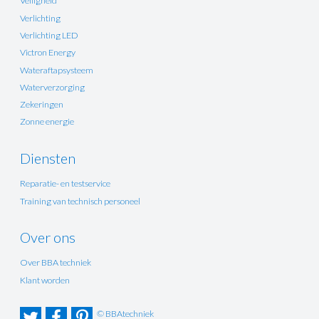
Veiligheid
Verlichting
Verlichting LED
Victron Energy
Wateraftapsysteem
Waterverzorging
Zekeringen
Zonne energie
Diensten
Reparatie- en testservice
Training van technisch personeel
Over ons
Over BBA techniek
Klant worden
© BBAtechniek