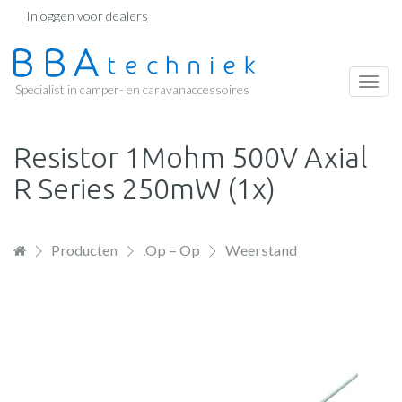
Overslaan
Inloggen voor dealers
en
naar
de
Togg
Specialist in camper- en caravanaccessoires
inhoud
navi
gaan
Resistor 1Mohm 500V Axial
R Series 250mW (1x)
Producten
.Op = Op
Weerstand