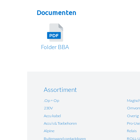
Documenten
Folder BBA
Assortiment
.Op = Op
Magisch
230V
Omvorm
Accu kabel
Overig
Accu’s & Toebehoren
Pro-Use
Alpine
Relais
Buitenwand contactdozen
ROLL-