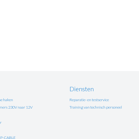
Diensten
e haken
Reparatie- en testservice
ers 230V naar 12V
Training van technisch personeel
r
UP-CABLE