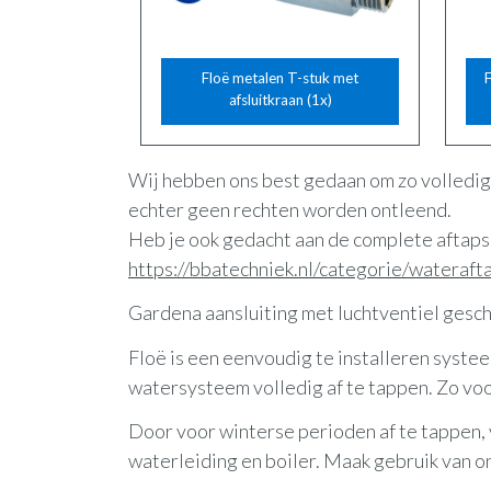
Floë metalen T-stuk met
F
afsluitkraan (1x)
Wij hebben ons best gedaan om zo volledig 
echter geen rechten worden ontleend.
Heb je ook gedacht aan de complete aftaps
https://bbatechniek.nl/categorie/wateraf
Gardena aansluiting met luchtventiel gesc
Floë is een eenvoudig te installeren syste
watersysteem volledig af te tappen. Zo voo
Door voor winterse perioden af te tappen,
waterleiding en boiler. Maak gebruik van 