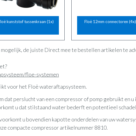
loë kunststof tussenkraan (1x)
Floë 12mm connectoren (4x)
mogelijk, de juiste Direct mee te bestellen artikelen te a
et?
tapsysteem/floe-systemen
hikt voor het Floë wateraftapsysteem.
em dat perslucht van een compressor of pomp gebruikt en u 
rkomt u dat stilstaand water bederft en potentieel schadel
 voorkomt u bovendien kapotte onderdelen van uw watersy
onze compacte compressor artikelnummer 8810.