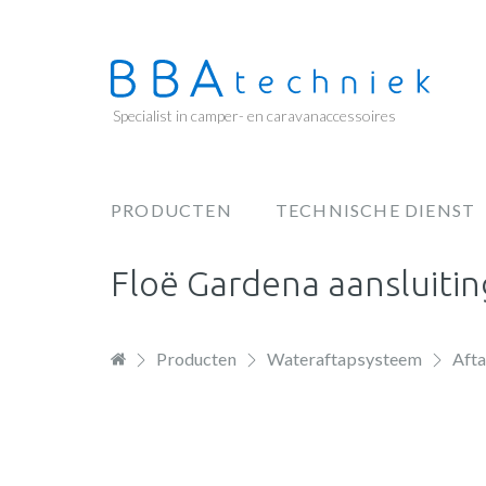
Overslaan
en
naar
de
Specialist in camper- en caravanaccessoires
inhoud
gaan
PRODUCTEN
TECHNISCHE DIENST
Hoofdnavigatie
Floë Gardena aansluitin
Producten
Wateraftapsysteem
Afta