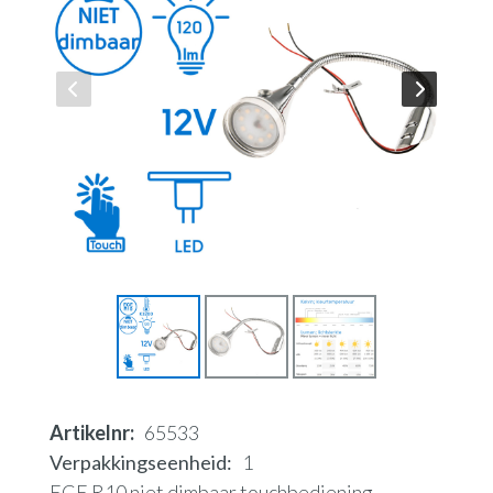
Artikelnr
65533
Verpakkingseenheid
1
ECE R10 niet dimbaar touchbediening