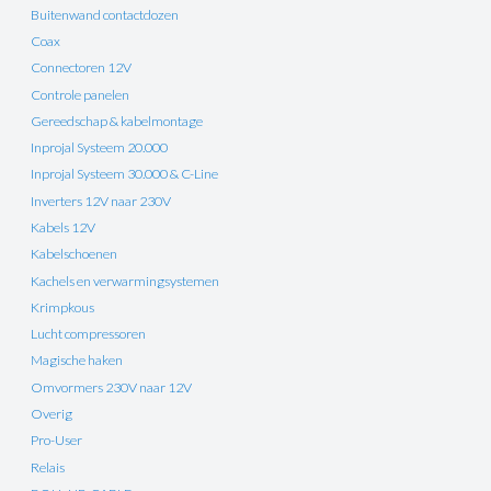
Buitenwand contactdozen
Coax
Connectoren 12V
Controle panelen
Gereedschap & kabelmontage
Inprojal Systeem 20.000
Inprojal Systeem 30.000 & C-Line
Inverters 12V naar 230V
Kabels 12V
Kabelschoenen
Kachels en verwarmingsystemen
Krimpkous
Lucht compressoren
Magische haken
Omvormers 230V naar 12V
Overig
Pro-User
Relais