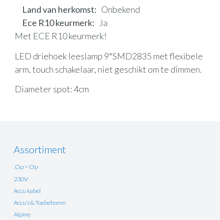
Land van herkomst
Onbekend
Ece R10 keurmerk
Ja
Met ECE R10 keurmerk!
LED driehoek leeslamp 9*SMD2835 met flexibele
arm, touch schakelaar, niet geschikt om te dimmen.
Diameter spot: 4cm
Assortiment
.Op = Op
230V
Accu kabel
Accu’s & Toebehoren
Alpine