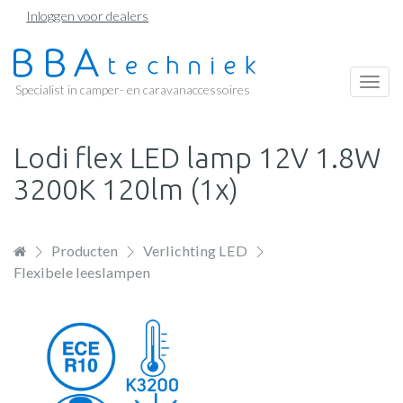
Overslaan
Inloggen voor dealers
en
naar
de
Togg
Specialist in camper- en caravanaccessoires
inhoud
navi
gaan
Lodi flex LED lamp 12V 1.8W
3200K 120lm (1x)
Producten
Verlichting LED
Flexibele leeslampen