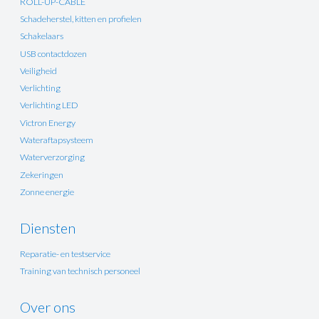
ROLL-UP-CABLE
Schadeherstel, kitten en profielen
Schakelaars
USB contactdozen
Veiligheid
Verlichting
Verlichting LED
Victron Energy
Wateraftapsysteem
Waterverzorging
Zekeringen
Zonne energie
Diensten
Reparatie- en testservice
Training van technisch personeel
Over ons