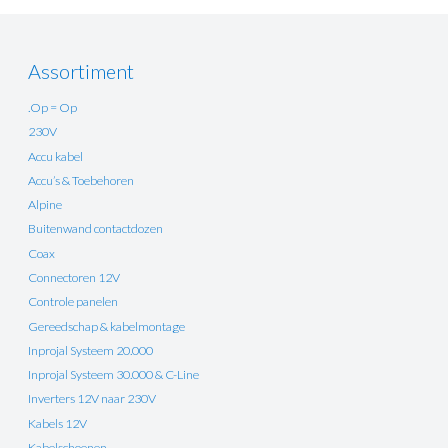
Assortiment
.Op = Op
230V
Accu kabel
Accu’s & Toebehoren
Alpine
Buitenwand contactdozen
Coax
Connectoren 12V
Controle panelen
Gereedschap & kabelmontage
Inprojal Systeem 20.000
Inprojal Systeem 30.000 & C-Line
Inverters 12V naar 230V
Kabels 12V
Kabelschoenen