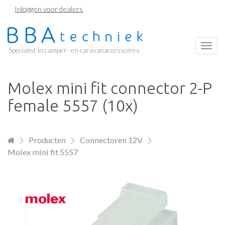
Overslaan
Inloggen voor dealers
en
naar
de
Togg
Specialist in camper- en caravanaccessoires
inhoud
navi
gaan
Molex mini fit connector 2-P
female 5557 (10x)
Producten
Connectoren 12V
Molex mini fit 5557