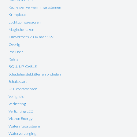
Kachels en verwarmingsystemen
Krimpkous
Lucht compressoren
Magische haken
Omvormers 230V naar 12V
Overig
Pro-User
Relais
ROLL-UP-CABLE
Schadeherstel, kitten en profielen
Schakelaars
USB contactdozen
Veiligheid
Verlichting
Verlichting LED
Victron Energy
Wateraftapsysteem
Waterverzorging