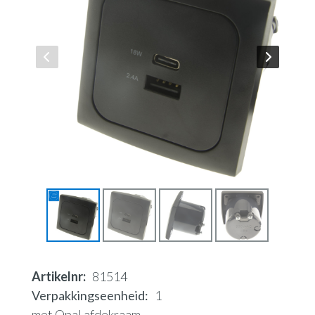
Artikelnr
81514
Verpakkingseenheid
1
met Opal afdekraam