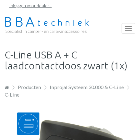
Overslaan
Inloggen voor dealers
en
naar
de
Togg
Specialist in camper- en caravanaccessoires
inhoud
navi
gaan
C-Line USB A + C
laadcontactdoos zwart (1x)
Producten
Inprojal Systeem 30.000 & C-Line
C-Line