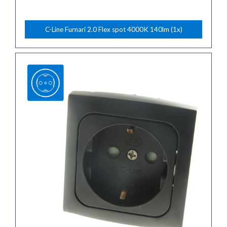
C-Line Furnari 2.0 Flex spot 4000K 140lm (1x)