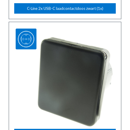
C-Line 2x USB-C laadcontactdoos zwart (1x)