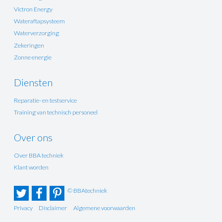
Victron Energy
Wateraftapsysteem
Waterverzorging
Zekeringen
Zonne energie
Diensten
Reparatie- en testservice
Training van technisch personeel
Over ons
Over BBA techniek
Klant worden
© BBAtechniek
Privacy
Disclaimer
Algemene voorwaarden