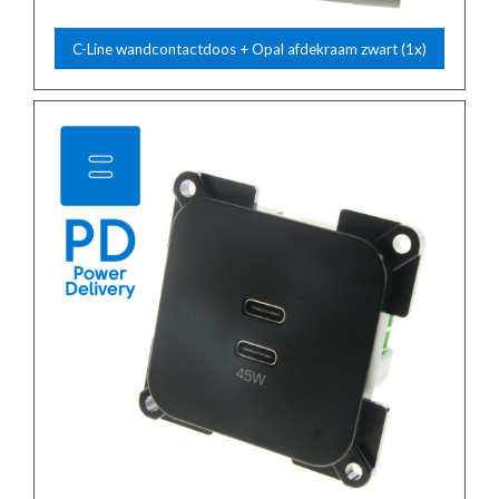
C-Line wandcontactdoos + Opal afdekraam zwart (1x)