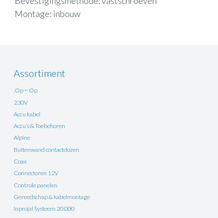
Bevestigingsmethode: vastschroeven
Montage: inbouw
Assortiment
.Op = Op
230V
Accu kabel
Accu’s & Toebehoren
Alpine
Buitenwand contactdozen
Coax
Connectoren 12V
Controle panelen
Gereedschap & kabelmontage
Inprojal Systeem 20.000