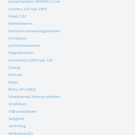
Inprojal Systeem 30.000 & C-Line
Inverters 12V naar 230V
Kabels 12V
Kabelschoenen
Kachels en verwarmingsystemen
Krimpkous
Lucht compressoren
Magische haken
Omvormers 230V naar 12V
Overig
Pro-User
Relais
ROLL-UP-CABLE
Schadeherstel, kitten en profielen
Schakelaars
USB contactdozen
Veiligheid
Verlichting
Verlichting LED