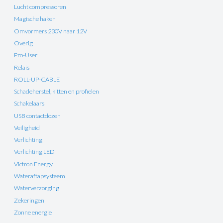
Lucht compressoren
Magische haken
Omvormers 230V naar 12V
Overig
Pro-User
Relais
ROLL-UP-CABLE
Schadeherstel, kitten en profielen
Schakelaars
USB contactdozen
Veiligheid
Verlichting
Verlichting LED
Victron Energy
Wateraftapsysteem
Waterverzorging
Zekeringen
Zonne energie