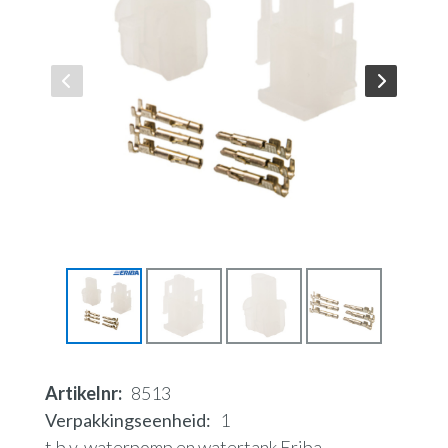
Artikelnr
8513
Verpakkingseenheid
1
t.b.v. waterpomp en watertank Eriba