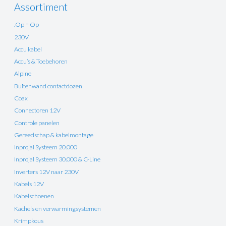
Assortiment
.Op = Op
230V
Accu kabel
Accu’s & Toebehoren
Alpine
Buitenwand contactdozen
Coax
Connectoren 12V
Controle panelen
Gereedschap & kabelmontage
Inprojal Systeem 20.000
Inprojal Systeem 30.000 & C-Line
Inverters 12V naar 230V
Kabels 12V
Kabelschoenen
Kachels en verwarmingsystemen
Krimpkous