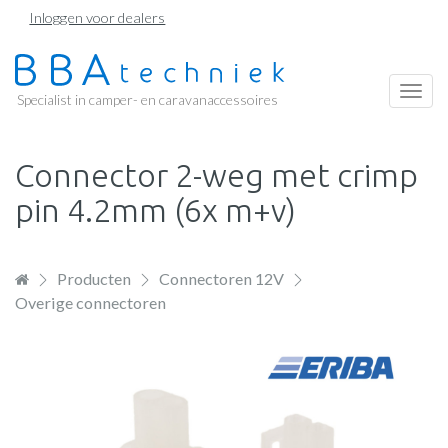
Overslaan
Inloggen voor dealers
en
naar
de
Togg
Specialist in camper- en caravanaccessoires
inhoud
navi
gaan
Connector 2-weg met crimp
pin 4.2mm (6x m+v)
Producten
Connectoren 12V
Overige connectoren