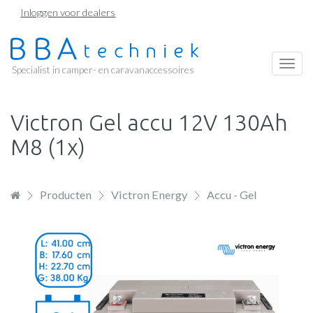
Overslaan
Inloggen voor dealers
en
naar
de
Togg
Specialist in camper- en caravanaccessoires
inhoud
navi
gaan
Victron Gel accu 12V 130Ah
M8 (1x)
Producten
Victron Energy
Accu - Gel