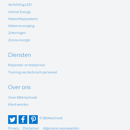
Verlichting LED
Victron Energy
Wateraftapsysteem
Waterverzorging
Zekeringen
Zonne energie
Diensten
Reparatie- en testservice
Training van technisch personeel
Over ons
Over BBA techniek
Klant worden
© BBAtechniek
Privacy
Disclaimer
Algemene voorwaarden