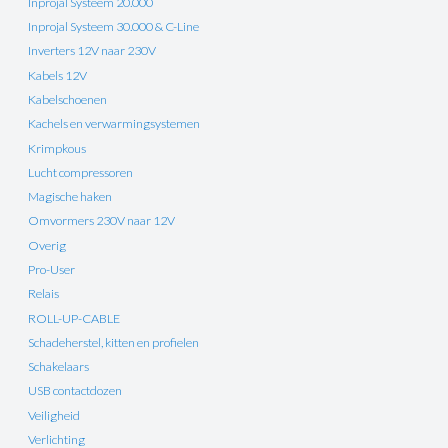
Inprojal Systeem 20.000
Inprojal Systeem 30.000 & C-Line
Inverters 12V naar 230V
Kabels 12V
Kabelschoenen
Kachels en verwarmingsystemen
Krimpkous
Lucht compressoren
Magische haken
Omvormers 230V naar 12V
Overig
Pro-User
Relais
ROLL-UP-CABLE
Schadeherstel, kitten en profielen
Schakelaars
USB contactdozen
Veiligheid
Verlichting