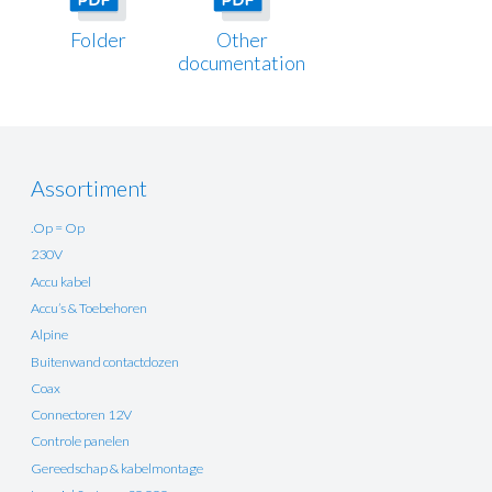
Folder
Other
documentation
Assortiment
.Op = Op
230V
Accu kabel
Accu’s & Toebehoren
Alpine
Buitenwand contactdozen
Coax
Connectoren 12V
Controle panelen
Gereedschap & kabelmontage