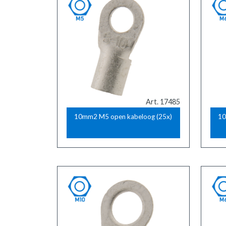
Art. 17485
10mm2 M5 open kabeloog (25x)
10