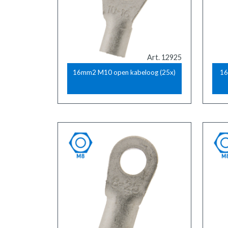
Art. 12925
16mm2 M10 open kabeloog (25x)
16