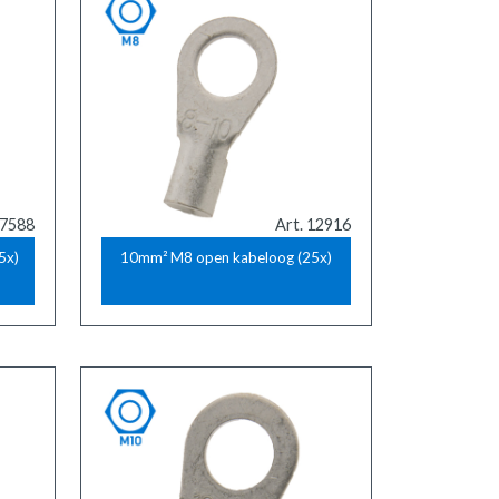
17588
Art. 12916
5x)
10mm² M8 open kabeloog (25x)