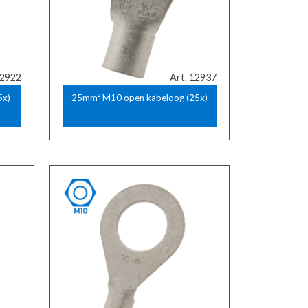
12922
Art. 12937
5x)
25mm² M10 open kabeloog (25x)