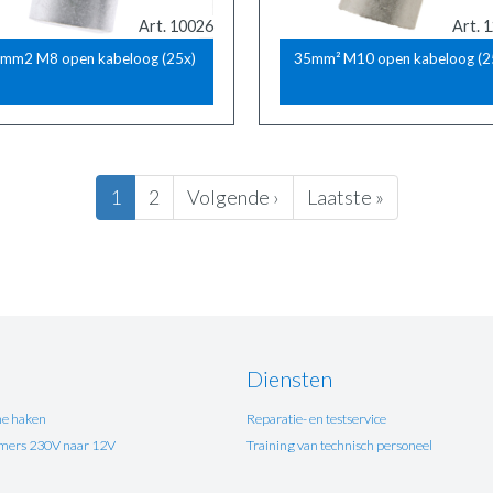
Art. 10026
Art. 
mm2 M8 open kabeloog (25x)
35mm² M10 open kabeloog (2
Huidige
1
Pagina
2
Volgende
Volgende ›
Laatste
Laatste »
pagina
pagina
pagina
Diensten
e haken
Reparatie- en testservice
ers 230V naar 12V
Training van technisch personeel