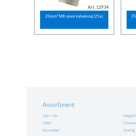
Art. 12934
25mm² M8 open kabeloog (25x)
35
Paginering
Assortiment
.Op = Op
Magisch
230V
Omvorm
Accu kabel
Overig