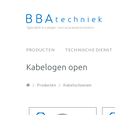
Overslaan
en
naar
de
Specialist in camper- en caravanaccessoires
inhoud
gaan
PRODUCTEN
TECHNISCHE DIENST
Hoofdnavigatie
Kabelogen open
Producten
Kabelschoenen