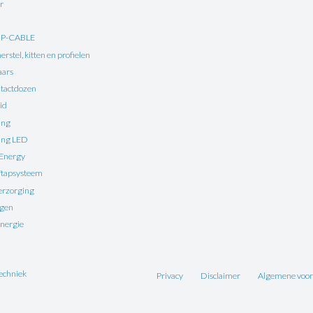
r
UP-CABLE
rstel, kitten en profielen
aars
tactdozen
id
ing
ting LED
 Energy
ftapsysteem
erzorging
ngen
nergie
echniek
Privacy
Disclaimer
Algemene voo