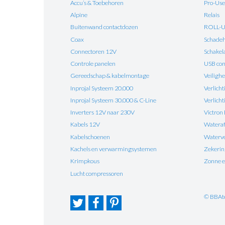
Accu’s & Toebehoren
Pro-Use
Alpine
Relais
Buitenwand contactdozen
ROLL-
Coax
Schadehe
Connectoren 12V
Schakel
Controle panelen
USB con
Gereedschap & kabelmontage
Veilighe
Inprojal Systeem 20.000
Verlicht
Inprojal Systeem 30.000 & C-Line
Verlich
Inverters 12V naar 230V
Victron
Kabels 12V
Watera
Kabelschoenen
Waterv
Kachels en verwarmingsystemen
Zekeri
Krimpkous
Zonne e
Lucht compressoren
© BBAt