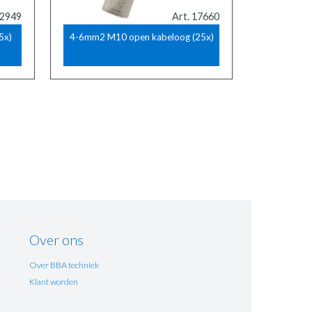
12949
Art. 17660
5x)
4-6mm2 M10 open kabeloog (25x)
Over ons
Over BBA techniek
Klant worden