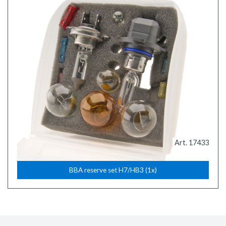
Art. 17433
BBA reserve set H7/HB3 (1x)