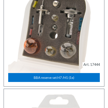
Art. 17444
BBA reserve set H7 /H1 (1x)