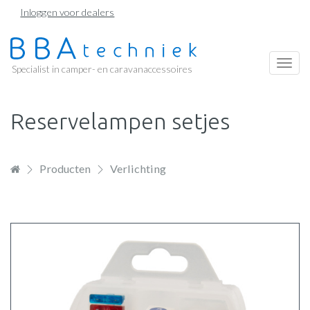
Overslaan
Inloggen voor dealers
en
naar
de
Togg
Specialist in camper- en caravanaccessoires
inhoud
navi
gaan
Reservelampen setjes
Producten
Verlichting