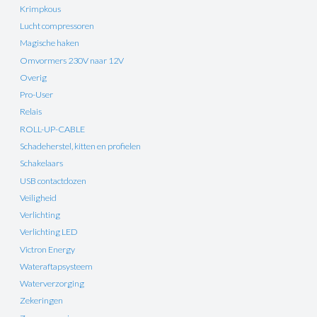
Krimpkous
Lucht compressoren
Magische haken
Omvormers 230V naar 12V
Overig
Pro-User
Relais
ROLL-UP-CABLE
Schadeherstel, kitten en profielen
Schakelaars
USB contactdozen
Veiligheid
Verlichting
Verlichting LED
Victron Energy
Wateraftapsysteem
Waterverzorging
Zekeringen