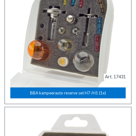
Art. 17431
BBA kampeerauto reserve set H7 /H1 (1x)