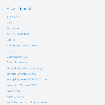
Assortiment
.Op = Op
230V
Accu kabel
Accu’s & Toebehoren
Alpine
Buitenwand contactdozen
Coax
Connectoren 12V
Controle panelen
Gereedschap & kabelmontage
Inprojal Systeem 20.000
Inprojal Systeem 30.000 & C-Line
Inverters 12V naar 230V
Kabels 12V
Kabelschoenen
Kachels en verwarmingsystemen