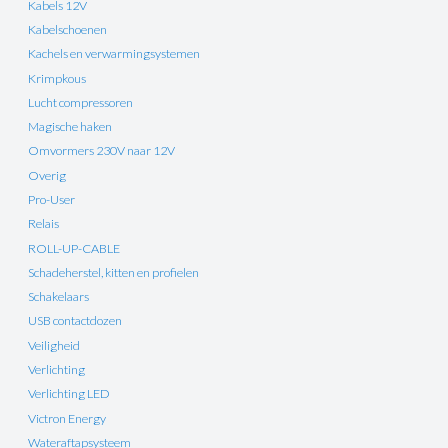
Kabels 12V
Kabelschoenen
Kachels en verwarmingsystemen
Krimpkous
Lucht compressoren
Magische haken
Omvormers 230V naar 12V
Overig
Pro-User
Relais
ROLL-UP-CABLE
Schadeherstel, kitten en profielen
Schakelaars
USB contactdozen
Veiligheid
Verlichting
Verlichting LED
Victron Energy
Wateraftapsysteem