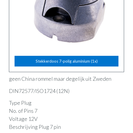
Stekkerdoos 7-polig aluminium (1x)
geen China rommel maar degelijk uit Zweden
DIN72577/ISO1724 (12N)
Type Plug
No. of Pins 7
Voltage 12V
Beschrijving Plug 7 pin