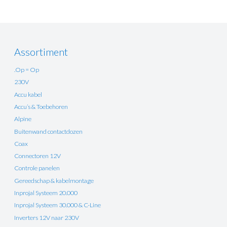
Assortiment
.Op = Op
230V
Accu kabel
Accu’s & Toebehoren
Alpine
Buitenwand contactdozen
Coax
Connectoren 12V
Controle panelen
Gereedschap & kabelmontage
Inprojal Systeem 20.000
Inprojal Systeem 30.000 & C-Line
Inverters 12V naar 230V