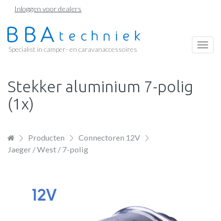
Overslaan
Inloggen voor dealers
en
naar
de
Togg
Specialist in camper- en caravanaccessoires
inhoud
navi
gaan
Stekker aluminium 7-polig
(1x)
Producten
Connectoren 12V
Jaeger / West / 7-polig