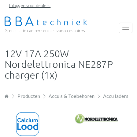
Overslaan
Inloggen voor dealers
en
naar
de
Togg
Specialist in camper- en caravanaccessoires
inhoud
navi
gaan
12V 17A 250W
Nordelettronica NE287P
charger (1x)
Producten
Accu’s & Toebehoren
Accu laders