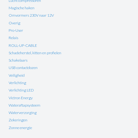
Lucht compressoren
Magische haken
Omvormers 230V naar 12V
Overig
Pro-User
Relais
ROLL-UP-CABLE
Schadeherstel, kitten en profielen
Schakelaars
USB contactdozen
Veiligheid
Verlichting
Verlichting LED
Victron Energy
Wateraftapsysteem
Waterverzorging
Zekeringen
Zonne energie