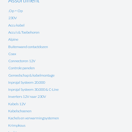
Assortiment
.Op = Op
230V
Accu kabel
Accu’s & Toebehoren
Alpine
Buitenwand contactdozen
Coax
Connectoren 12V
Controle panelen
Gereedschap & kabelmontage
Inprojal Systeem 20.000
Inprojal Systeem 30.000 & C-Line
Inverters 12V naar 230V
Kabels 12V
Kabelschoenen
Kachels en verwarmingsystemen
Krimpkous