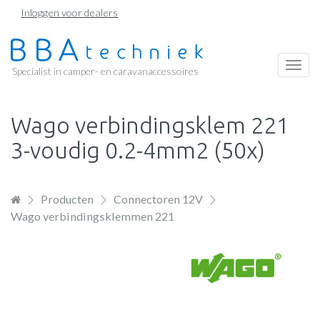
Overslaan
Inloggen voor dealers
en
naar
de
Togg
Specialist in camper- en caravanaccessoires
inhoud
navi
gaan
Wago verbindingsklem 221
3-voudig 0.2-4mm2 (50x)
Producten
Connectoren 12V
Wago verbindingsklemmen 221