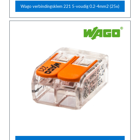
Wago verbindingsklem 221 5-voudig 0.2-4mm2 (25x)