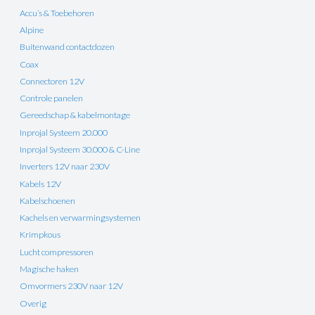
Accu’s & Toebehoren
Alpine
Buitenwand contactdozen
Coax
Connectoren 12V
Controle panelen
Gereedschap & kabelmontage
Inprojal Systeem 20.000
Inprojal Systeem 30.000 & C-Line
Inverters 12V naar 230V
Kabels 12V
Kabelschoenen
Kachels en verwarmingsystemen
Krimpkous
Lucht compressoren
Magische haken
Omvormers 230V naar 12V
Overig