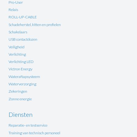
Pro-User
Relais
ROLL-UP-CABLE
Schadeherstel, kitten en profielen
Schakelaars
USB contactdozen
Veiligheid
Verlichting
Verlichting LED
Victron Energy
Wateraftapsysteem
Waterverzorging
Zekeringen
Zonne energie
Diensten
Reparatie- en testservice
Training van technisch personeel