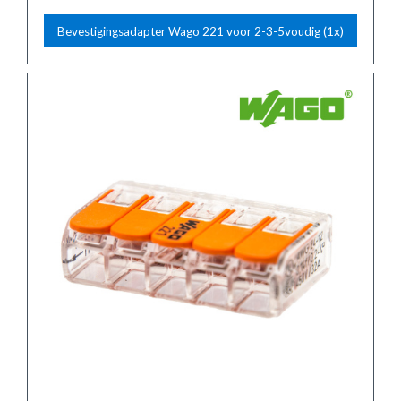
Bevestigingsadapter Wago 221 voor 2-3-5voudig (1x)