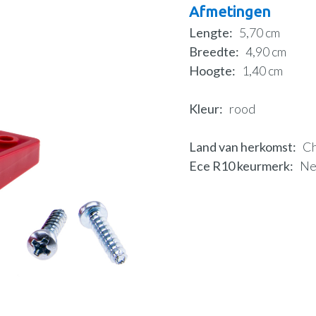
Afmetingen
Lengte
5,70 cm
Breedte
4,90 cm
Hoogte
1,40 cm
Kleur
rood
Land van herkomst
Ch
Ece R10 keurmerk
N