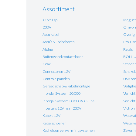
Assortiment
.Op = Op
Magisch
230V
Omvorm
Accu kabel
Overig
Accu’s & Toebehoren
Pro-Use
Alpine
Relais
Buitenwand contactdozen
ROLL-
Coax
Schadehe
Connectoren 12V
Schakel
Controle panelen
USB con
Gereedschap & kabelmontage
Veilighe
Inprojal Systeem 20.000
Verlicht
Inprojal Systeem 30.000 & C-Line
Verlich
Inverters 12V naar 230V
Victron
Kabels 12V
Watera
Kabelschoenen
Waterv
Kachels en verwarmingsystemen
Zekeri