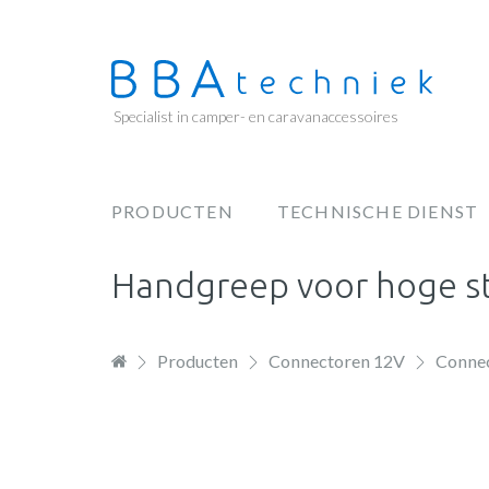
Overslaan
en
naar
de
Specialist in camper- en caravanaccessoires
inhoud
gaan
PRODUCTEN
TECHNISCHE DIENST
Hoofdnavigatie
Handgreep voor hoge s
Producten
Connectoren 12V
Conne