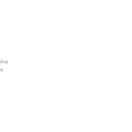
ina
ee