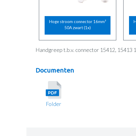
Hoge stroom connector 16mm²
H
50A zwart (1x)
Handgreep t.b.v. connector 15412, 15413
Documenten
Folder