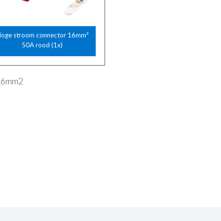
oge stroom connector 16mm²
50A rood (1x)
 16mm2