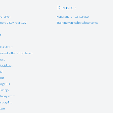
Diensten
e haken
Reparatie- en testservice
ers 230V naar 12V
Training van technisch personeel
r
UP-CABLE
rstel, kitten en profielen
aars
tactdozen
id
ing
ting LED
 Energy
ftapsysteem
erzorging
ngen