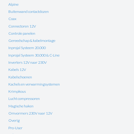
Alpine
Buitenwand contactdozen
Coax
Connectoren 12V
Controle panelen
Gereedschap & kabelmontage
Inprojal Systeem 20.000
Inprojal Systeem 30.000 & C-Line
Inverters 12V naar 230V
Kabels 12V
Kabelschoenen
Kachels en verwarmingsystemen
Krimpkous
Lucht compressoren
Magische haken
Omvormers 230V naar 12V
Overig
Pro-User