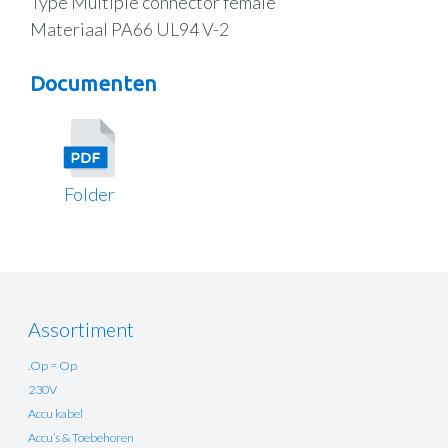
Type Multiple connector female
Materiaal PA66 UL94 V-2
Documenten
Folder
Assortiment
.Op = Op
230V
Accu kabel
Accu’s & Toebehoren