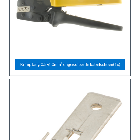
Krimptang 0.5-6.0mm² ongeïsoleerde kabelschoen(1x)