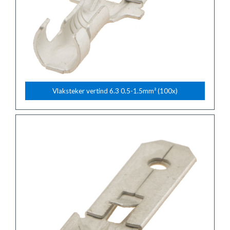
Vlaksteker vertind 6.3 0.5-1.5mm² (100x)