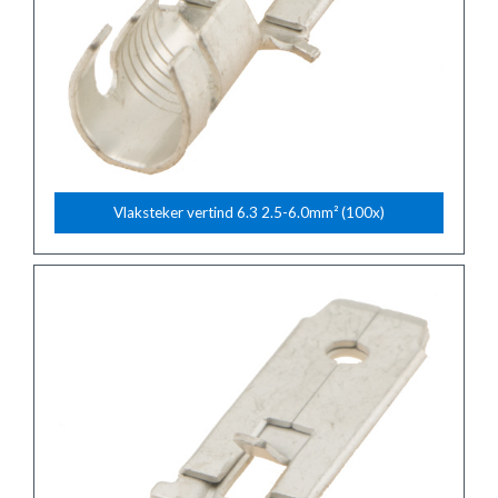
Vlaksteker vertind 6.3 2.5-6.0mm² (100x)