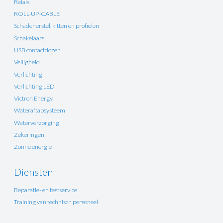
Relais
ROLL-UP-CABLE
Schadeherstel, kitten en profielen
Schakelaars
USB contactdozen
Veiligheid
Verlichting
Verlichting LED
Victron Energy
Wateraftapsysteem
Waterverzorging
Zekeringen
Zonne energie
Diensten
Reparatie- en testservice
Training van technisch personeel