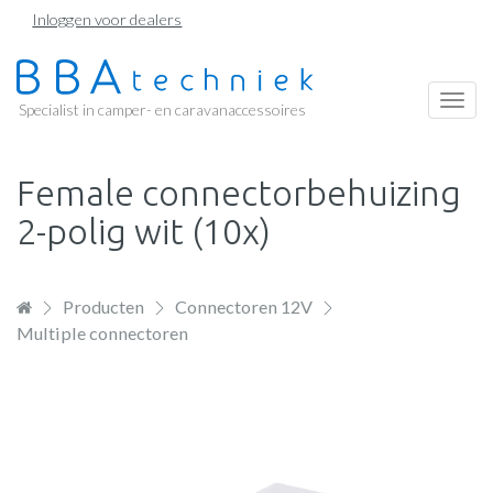
Overslaan
Inloggen voor dealers
en
naar
de
Togg
Specialist in camper- en caravanaccessoires
inhoud
navi
gaan
Female connectorbehuizing
2-polig wit (10x)
Producten
Connectoren 12V
Multiple connectoren