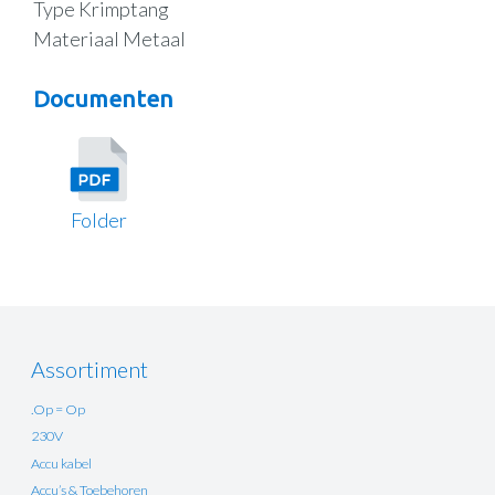
Type Krimptang
Materiaal Metaal
Documenten
Folder
Assortiment
.Op = Op
230V
Accu kabel
Accu’s & Toebehoren