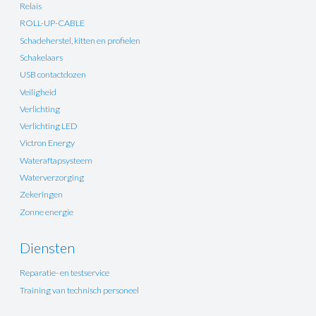
Relais
ROLL-UP-CABLE
Schadeherstel, kitten en profielen
Schakelaars
USB contactdozen
Veiligheid
Verlichting
Verlichting LED
Victron Energy
Wateraftapsysteem
Waterverzorging
Zekeringen
Zonne energie
Diensten
Reparatie- en testservice
Training van technisch personeel