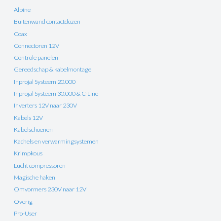
Alpine
Buitenwand contactdozen
Coax
Connectoren 12V
Controle panelen
Gereedschap & kabelmontage
Inprojal Systeem 20.000
Inprojal Systeem 30.000 & C-Line
Inverters 12V naar 230V
Kabels 12V
Kabelschoenen
Kachels en verwarmingsystemen
Krimpkous
Lucht compressoren
Magische haken
Omvormers 230V naar 12V
Overig
Pro-User