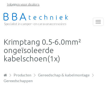
Overslaan
Inloggen voor dealers
en
naar
de
Togg
Specialist in camper- en caravanaccessoires
inhoud
navi
gaan
Krimptang 0.5-6.0mm²
ongeïsoleerde
kabelschoen(1x)
Producten
Gereedschap & kabelmontage
Gereedschappen