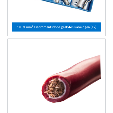
10-70mm² assortimentsdoos gesloten kabelogen (1x)