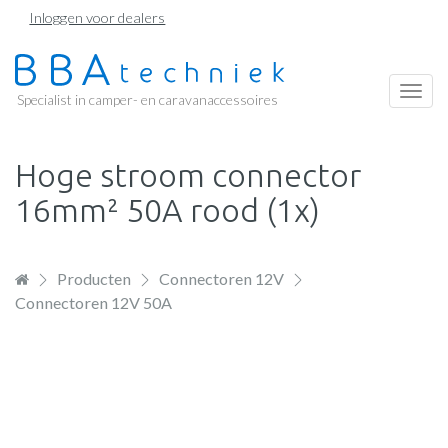
Overslaan
Inloggen voor dealers
en
naar
de
Togg
Specialist in camper- en caravanaccessoires
inhoud
navi
gaan
Hoge stroom connector
16mm² 50A rood (1x)
Producten
Connectoren 12V
Connectoren 12V 50A