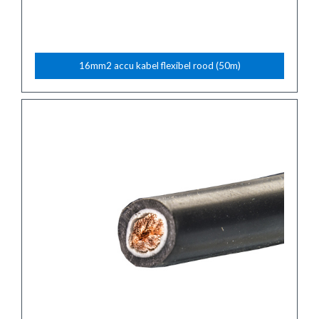
16mm2 accu kabel flexibel rood (50m)