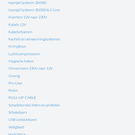
Inprojal Systeem 20.000
Inprojal Systeem 30.000 & C-Line
Inverters 12V naar 230V
Kabels 12V
Kabelschoenen
Kachels en verwarmingsystemen
Krimpkous
Lucht compressoren
Magische haken
Omvormers 230V naar 12V
Overig
Pro-User
Relais
ROLL-UP-CABLE
Schadeherstel, kitten en profielen
Schakelaars
USB contactdozen
Veiligheid
Verlichting