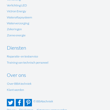
Verlichting LED
Victron Energy
Wateraftapsysteem
Waterverzorging
Zekeringen
Zonne energie
Diensten
Reparatie- en testservice
Training van technisch personeel
Over ons
Over BBA techniek
Klant worden
© BBAtechniek
Privacy
Disclaimer
Algemene voorwaarden