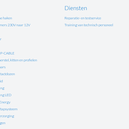
Diensten
e haken
Reparatie- en testservice
ers 230V naar 12V
Training van technisch personeel
r
UP-CABLE
rstel, kitten en profielen
aars
tactdozen
id
ing
ting LED
 Energy
ftapsysteem
erzorging
ngen