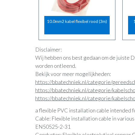
10.0mm2 kabel flexibel rood (3m)
Disclaimer:
Wij hebben ons best gedaan om de juiste D
worden ontleend.
Bekijk voor meer mogelijkheden:
https://bbatechniek.nl/categorie/gereed
https://bbatechniek.nl/categorie/kabelsc
https://bbatechniek.nl/categorie/kabelsc
a flexible PVC installation cable intended f
Cable: Flexible installation cable in variou
EN50525-2-31
Conductor: Flexible electrolytical copper