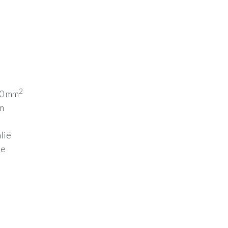
2
00 mm
m
alië
ee