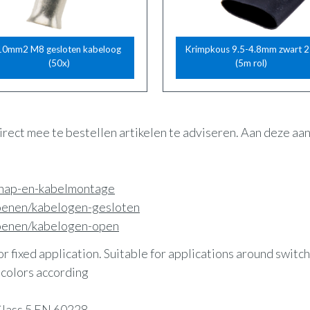
10mm2 M8 gesloten kabeloog
Krimpkous 9.5-4.8mm zwart 2
(50x)
(5m rol)
irect mee te bestellen artikelen te adviseren. Aan deze a
schap-en-kabelmontage
hoenen/kabelogen-gesloten
hoenen/kabelogen-open
or fixed application. Suitable for applications around switc
s colors according
 Class 5 EN 60228