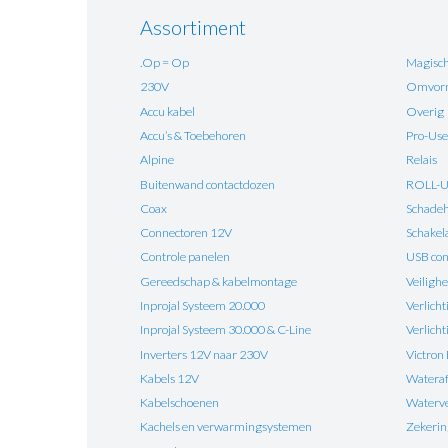
Assortiment
.Op = Op
Magisch
230V
Omvorm
Accu kabel
Overig
Accu’s & Toebehoren
Pro-Use
Alpine
Relais
Buitenwand contactdozen
ROLL-
Coax
Schadehe
Connectoren 12V
Schakel
Controle panelen
USB con
Gereedschap & kabelmontage
Veilighe
Inprojal Systeem 20.000
Verlicht
Inprojal Systeem 30.000 & C-Line
Verlich
Inverters 12V naar 230V
Victron
Kabels 12V
Watera
Kabelschoenen
Waterv
Kachels en verwarmingsystemen
Zekeri