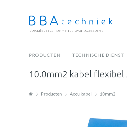
Overslaan
en
naar
de
Specialist in camper- en caravanaccessoires
inhoud
gaan
PRODUCTEN
TECHNISCHE DIENST
Hoofdnavigatie
10.0mm2 kabel flexibel
Producten
Accu kabel
10mm2