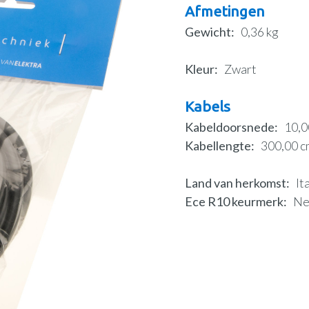
Afmetingen
Gewicht
0,36 kg
Kleur
Zwart
Kabels
Kabeldoorsnede
10,
Kabellengte
300,00 c
Land van herkomst
It
Ece R10 keurmerk
N