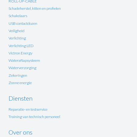
ROLL-UP-CABLE
Schadeherstel, kitten en profielen
Schakelaars
USB contactdozen
Veiligheid
Verlichting
Verlichting LED
Victron Energy
Wateraftapsysteem
Waterverzorging
Zekeringen
Zonne energie
Diensten
Reparatie- en testservice
Training van technisch personeel
Over ons