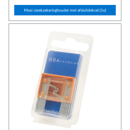
Maxi steekzekeringhouder met afsluitdeksel (1x)