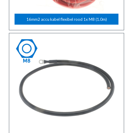
16mm2 accu kabel flexibel rood 1x M8 (1.0m)