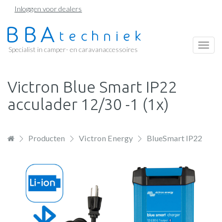
Overslaan
Inloggen voor dealers
en
naar
de
Togg
Specialist in camper- en caravanaccessoires
inhoud
navi
gaan
Victron Blue Smart IP22
acculader 12/30 -1 (1x)
Producten
Victron Energy
BlueSmart IP22