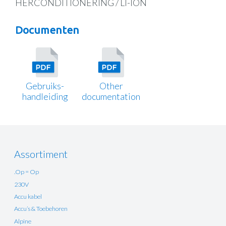
HERCONDITIONERING / LI-ION
Documenten
Gebruiks-
Other
handleiding
documentation
Assortiment
.Op = Op
230V
Accu kabel
Accu’s & Toebehoren
Alpine