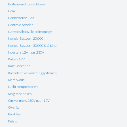
Buitenwand contactdozen
Coax
Connectoren 12V
Controle panelen
Gereedschap & kabelmontage
Inprojal Systeem 20.000
Inprojal Systeem 30.000 & C-Line
Inverters 12V naar 230V
Kabels 12V
Kabelschoenen
Kachels en verwarmingsystemen
Krimpkous
Lucht compressoren
Magische haken
Omvormers 230V naar 12V
Overig
Pro-User
Relais