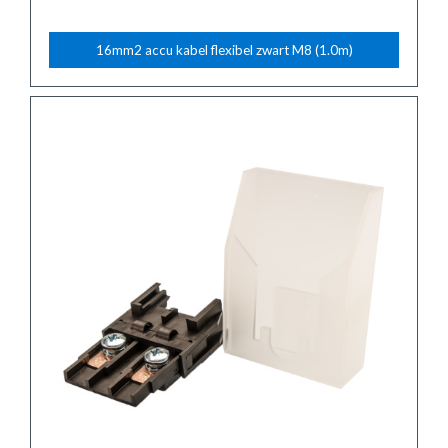
16mm2 accu kabel flexibel zwart M8 (1.0m)