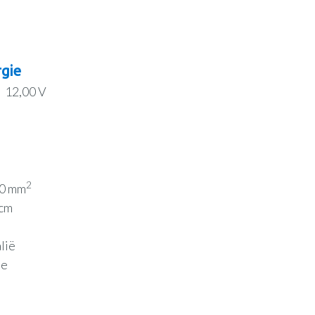
gie
12,00 V
2
00 mm
 cm
alië
ee