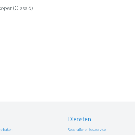
koper (Class 6)
Diensten
e haken
Reparatie- en testservice