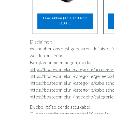
Open ribbuis Ø 13.0-18.4mm
(100m)
Disclaimer:
Wij hebben ons best gedaan om de juiste D
worden ontleend.
Bekijk voor meer mogelijkheden:
https://bbatechniek.nl/categorie/accus-e
https://bbatechniek.nl/categorie/gereed
https://bbatechniek.nl/categorie/kabelsc
https://bbatechniek.nl/categorie/kabelsc
https://bbatechniek.nl/index.php/categori
Dubbel geïsoleerde accu kabel
Oliebestendig en zeer soepel (Klasse 6)