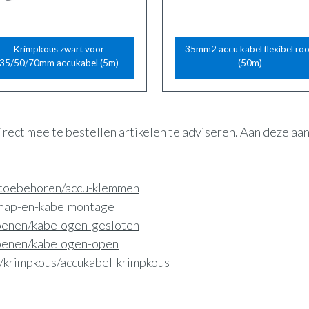
Krimpkous zwart voor
35mm2 accu kabel flexibel ro
35/50/70mm accukabel (5m)
(50m)
irect mee te bestellen artikelen te adviseren. Aan deze a
n-toebehoren/accu-klemmen
schap-en-kabelmontage
hoenen/kabelogen-gesloten
hoenen/kabelogen-open
e/krimpkous/accukabel-krimpkous