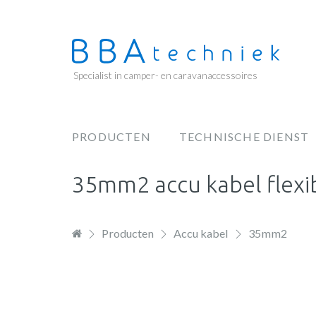
Overslaan
en
naar
de
Specialist in camper- en caravanaccessoires
inhoud
gaan
PRODUCTEN
TECHNISCHE DIENST
Hoofdnavigatie
35mm2 accu kabel flexi
Producten
Accu kabel
35mm2