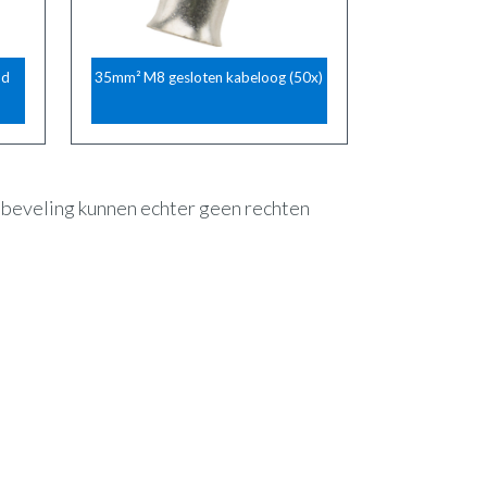
od
35mm² M8 gesloten kabeloog (50x)
anbeveling kunnen echter geen rechten