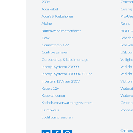
230V
Omvorm
Accu kabel
Overig
Accu’s & Toebehoren
Pro-Use
Alpine
Relais
Buitenwand contactdozen
ROLL-
Coax
Schadehe
Connectoren 12V
Schakel
Controle panelen
USB con
Gereedschap & kabelmontage
Veilighe
Inprojal Systeem 20.000
Verlicht
Inprojal Systeem 30.000 & C-Line
Verlich
Inverters 12V naar 230V
Victron
Kabels 12V
Watera
Kabelschoenen
Waterv
Kachels en verwarmingsystemen
Zekeri
Krimpkous
Zonne e
Lucht compressoren
© BBAt