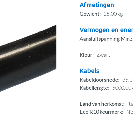
Afmetingen
Gewicht
25,00 kg
Vermogen en ener
Aansluitspanning Min.
Kleur
Zwart
Kabels
Kabeldoorsnede
35,
Kabellengte
5000,00
Land van herkomst
It
Ece R10 keurmerk
N