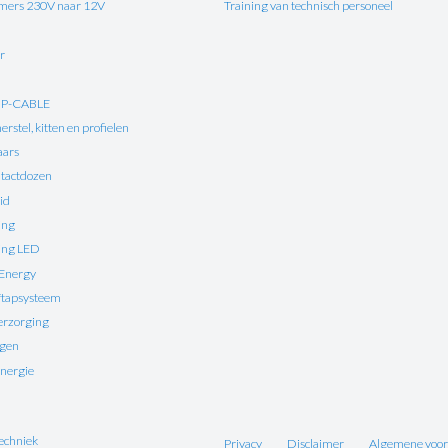
ers 230V naar 12V
Training van technisch personeel
r
UP-CABLE
rstel, kitten en profielen
aars
tactdozen
id
ing
ting LED
 Energy
ftapsysteem
erzorging
ngen
nergie
echniek
Privacy
Disclaimer
Algemene voo