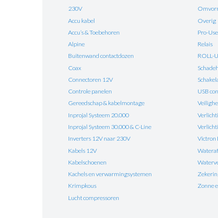
230V
Omvorm
Accu kabel
Overig
Accu’s & Toebehoren
Pro-Use
Alpine
Relais
Buitenwand contactdozen
ROLL-
Coax
Schadehe
Connectoren 12V
Schakel
Controle panelen
USB con
Gereedschap & kabelmontage
Veilighe
Inprojal Systeem 20.000
Verlicht
Inprojal Systeem 30.000 & C-Line
Verlich
Inverters 12V naar 230V
Victron
Kabels 12V
Watera
Kabelschoenen
Waterv
Kachels en verwarmingsystemen
Zekeri
Krimpkous
Zonne e
Lucht compressoren