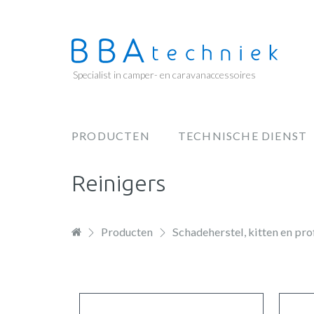
Overslaan
en
naar
de
Specialist in camper- en caravanaccessoires
inhoud
gaan
PRODUCTEN
TECHNISCHE DIENST
Hoofdnavigatie
Reinigers
Producten
Schadeherstel, kitten en pro