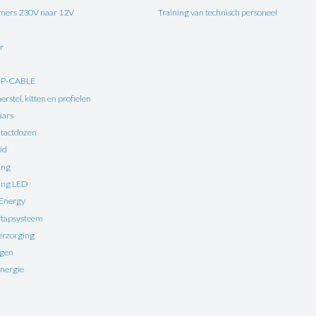
ers 230V naar 12V
Training van technisch personeel
r
UP-CABLE
rstel, kitten en profielen
aars
tactdozen
id
ing
ting LED
 Energy
ftapsysteem
erzorging
ngen
nergie