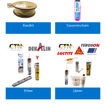
Bandkit
Expansieschuim
Kitten
Lijmen