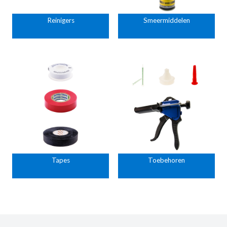
Reinigers
Smeermiddelen
Tapes
Toebehoren