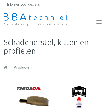
Overslaan
Inloggen voor dealers
en
naar
de
Togg
Specialist in camper- en caravanaccessoires
inhoud
navi
gaan
Schadeherstel, kitten en
profielen
Producten