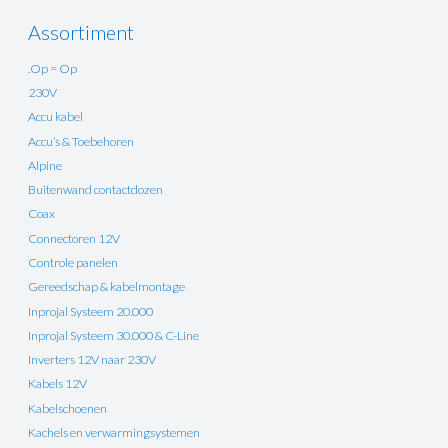
Assortiment
.Op = Op
230V
Accu kabel
Accu’s & Toebehoren
Alpine
Buitenwand contactdozen
Coax
Connectoren 12V
Controle panelen
Gereedschap & kabelmontage
Inprojal Systeem 20.000
Inprojal Systeem 30.000 & C-Line
Inverters 12V naar 230V
Kabels 12V
Kabelschoenen
Kachels en verwarmingsystemen