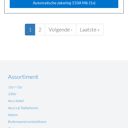
Automatische zekering 150A M6 (1x)
Paginering
Huidige
1
Pagina
2
Volgende
Volgende ›
Laatste
Laatste »
pagina
pagina
pagina
Assortiment
.Op = Op
230V
Accu kabel
Accu’s & Toebehoren
Alpine
Buitenwand contactdozen