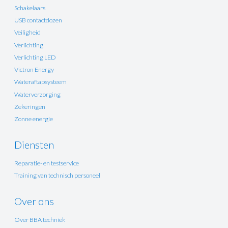
Schakelaars
USB contactdozen
Veiligheid
Verlichting
Verlichting LED
Victron Energy
Wateraftapsysteem
Waterverzorging
Zekeringen
Zonne energie
Diensten
Reparatie- en testservice
Training van technisch personeel
Over ons
Over BBA techniek