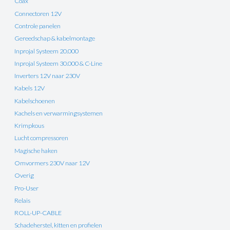
Coax
Connectoren 12V
Controle panelen
Gereedschap & kabelmontage
Inprojal Systeem 20.000
Inprojal Systeem 30.000 & C-Line
Inverters 12V naar 230V
Kabels 12V
Kabelschoenen
Kachels en verwarmingsystemen
Krimpkous
Lucht compressoren
Magische haken
Omvormers 230V naar 12V
Overig
Pro-User
Relais
ROLL-UP-CABLE
Schadeherstel, kitten en profielen