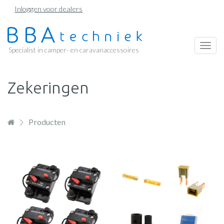
Overslaan
Inloggen voor dealers
en
naar
de
Togg
Specialist in camper- en caravanaccessoires
inhoud
navi
gaan
Zekeringen
Producten