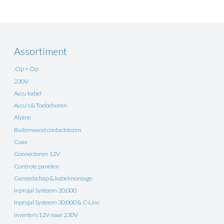
Assortiment
.Op = Op
230V
Accu kabel
Accu’s & Toebehoren
Alpine
Buitenwand contactdozen
Coax
Connectoren 12V
Controle panelen
Gereedschap & kabelmontage
Inprojal Systeem 20.000
Inprojal Systeem 30.000 & C-Line
Inverters 12V naar 230V