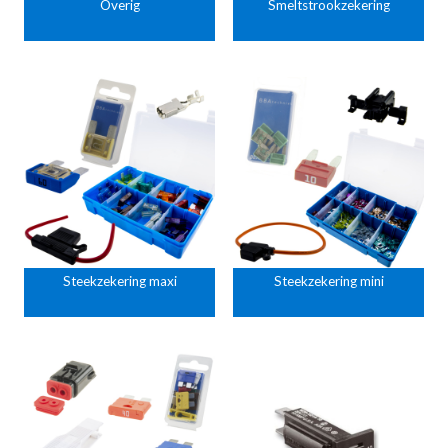
Overig
Smeltstrookzekering
Steekzekering maxi
Steekzekering mini