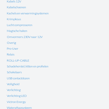
Kabels 12V
Kabelschoenen
Kachels en verwarmingsystemen
Krimpkous
Lucht compressoren
Magische haken
Omvormers 230V naar 12V
Overig
Pro-User
Relais
ROLL-UP-CABLE
Schadeherstel, kitten en profielen
Schakelaars
USB contactdozen
Veiligheid
Verlichting
Verlichting LED
Victron Energy
Wateraftapsysteem