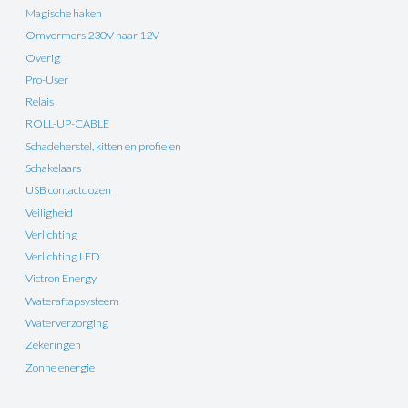
Magische haken
Omvormers 230V naar 12V
Overig
Pro-User
Relais
ROLL-UP-CABLE
Schadeherstel, kitten en profielen
Schakelaars
USB contactdozen
Veiligheid
Verlichting
Verlichting LED
Victron Energy
Wateraftapsysteem
Waterverzorging
Zekeringen
Zonne energie