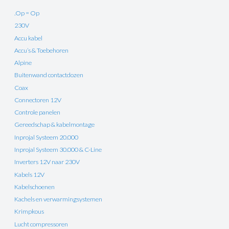
.Op = Op
230V
Accu kabel
Accu’s & Toebehoren
Alpine
Buitenwand contactdozen
Coax
Connectoren 12V
Controle panelen
Gereedschap & kabelmontage
Inprojal Systeem 20.000
Inprojal Systeem 30.000 & C-Line
Inverters 12V naar 230V
Kabels 12V
Kabelschoenen
Kachels en verwarmingsystemen
Krimpkous
Lucht compressoren