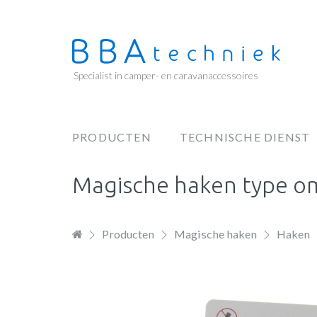
Overslaan
en
naar
de
Specialist in camper- en caravanaccessoires
inhoud
gaan
PRODUCTEN
TECHNISCHE DIENST
Hoofdnavigatie
Magische haken type om
Producten
Magische haken
Haken