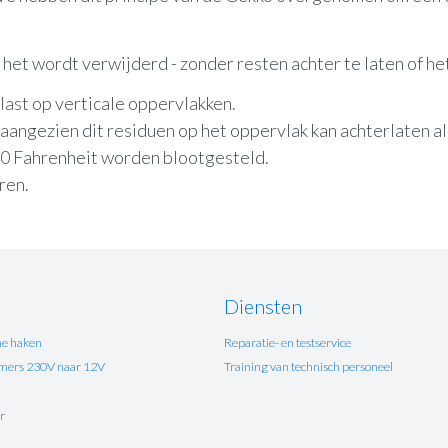
het wordt verwijderd - zonder resten achter te laten of he
ast op verticale oppervlakken.
t, aangezien dit residuen op het oppervlak kan achterlaten 
40 Fahrenheit worden blootgesteld.
ren.
Diensten
e haken
Reparatie- en testservice
ers 230V naar 12V
Training van technisch personeel
r