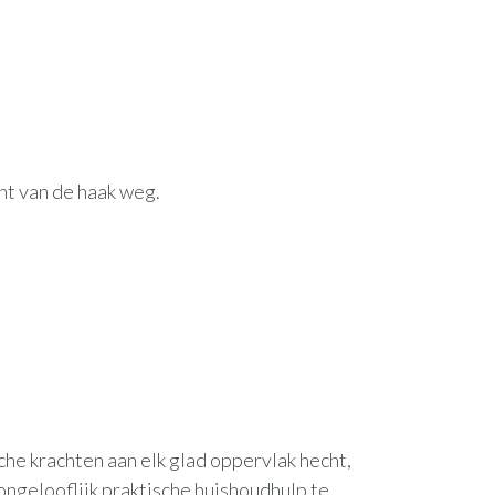
nt van de haak weg.
che krachten aan elk glad oppervlak hecht,
ngelooflijk praktische huishoudhulp te