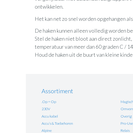
ontwikkelen.
Het kan net zo snel worden opgehangen als 
De haken kunnen alleen volledig worden bel
Stel de haken niet bloot aan direct zonlich
temperatuur van meer dan 60 graden C / 1
Houd de haken uit de buurt van kleine kinde
Assortiment
.Op = Op
Magisch
230V
Omvorm
Accu kabel
Overig
Accu’s & Toebehoren
Pro-Use
Alpine
Relais