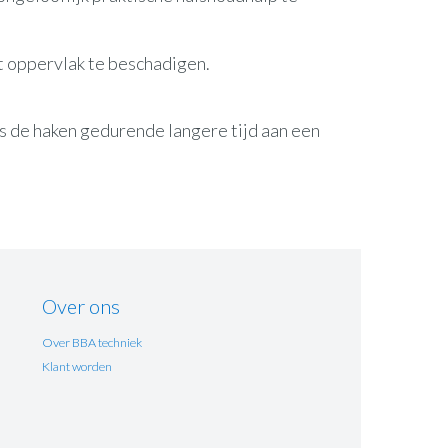
t oppervlak te beschadigen.
als de haken gedurende langere tijd aan een
Over ons
Over BBA techniek
Klant worden