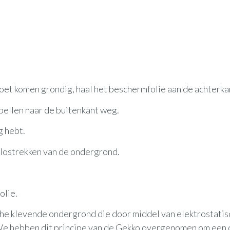
oet komen grondig, haal het beschermfolie aan de achterka
tbellen naar de buitenkant weg.
g hebt.
 lostrekken van de ondergrond.
olie.
sche klevende ondergrond die door middel van elektrostatis
e hebben dit principe van de Gekko overgenomen om een ​​o