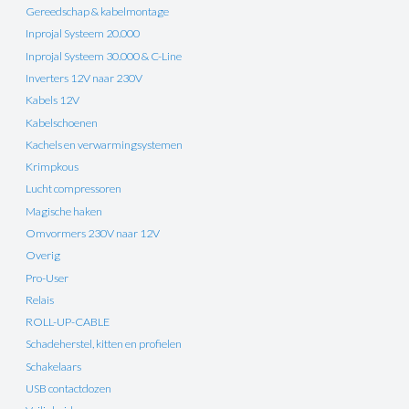
Gereedschap & kabelmontage
Inprojal Systeem 20.000
Inprojal Systeem 30.000 & C-Line
Inverters 12V naar 230V
Kabels 12V
Kabelschoenen
Kachels en verwarmingsystemen
Krimpkous
Lucht compressoren
Magische haken
Omvormers 230V naar 12V
Overig
Pro-User
Relais
ROLL-UP-CABLE
Schadeherstel, kitten en profielen
Schakelaars
USB contactdozen