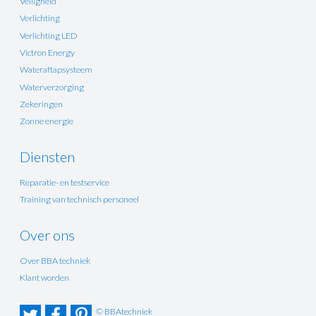
Veiligheid
Verlichting
Verlichting LED
Victron Energy
Wateraftapsysteem
Waterverzorging
Zekeringen
Zonne energie
Diensten
Reparatie- en testservice
Training van technisch personeel
Over ons
Over BBA techniek
Klant worden
© BBAtechniek