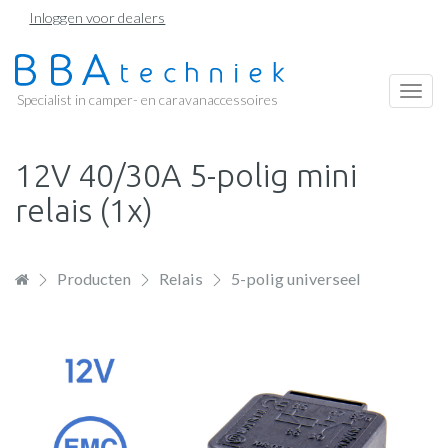
Overslaan
Inloggen voor dealers
en
naar
de
Togg
Specialist in camper- en caravanaccessoires
inhoud
navi
gaan
12V 40/30A 5-polig mini
relais (1x)
Producten
Relais
5-polig universeel