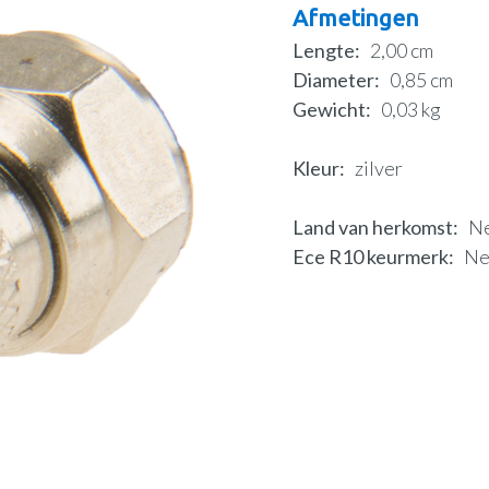
Afmetingen
Lengte
2,00 cm
Diameter
0,85 cm
Gewicht
0,03 kg
Kleur
zilver
Land van herkomst
N
Ece R10 keurmerk
N