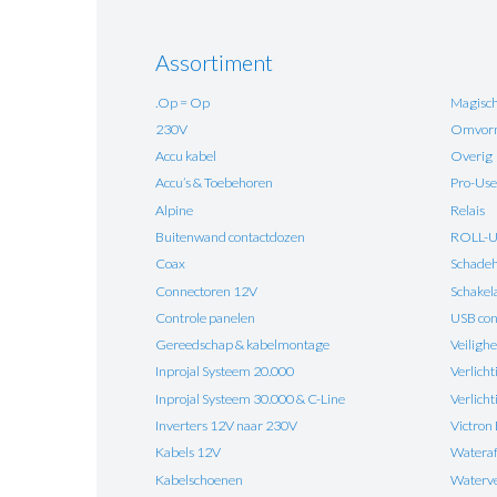
Assortiment
.Op = Op
Magisch
230V
Omvorm
Accu kabel
Overig
Accu’s & Toebehoren
Pro-Use
Alpine
Relais
Buitenwand contactdozen
ROLL-
Coax
Schadehe
Connectoren 12V
Schakel
Controle panelen
USB con
Gereedschap & kabelmontage
Veilighe
Inprojal Systeem 20.000
Verlicht
Inprojal Systeem 30.000 & C-Line
Verlich
Inverters 12V naar 230V
Victron
Kabels 12V
Watera
Kabelschoenen
Waterv