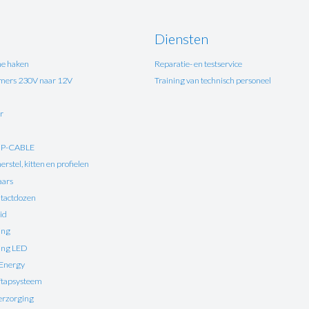
Diensten
e haken
Reparatie- en testservice
ers 230V naar 12V
Training van technisch personeel
r
UP-CABLE
rstel, kitten en profielen
aars
tactdozen
id
ing
ting LED
 Energy
ftapsysteem
erzorging