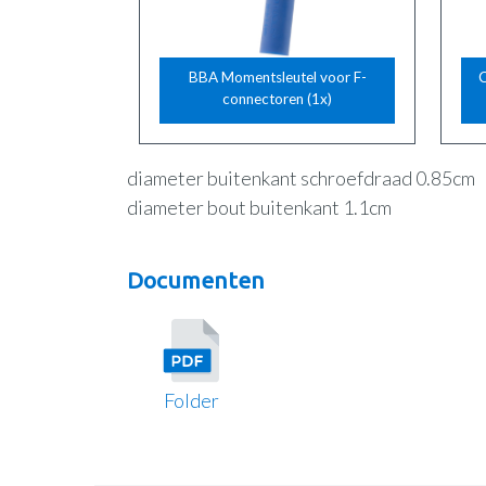
BBA Momentsleutel voor F-
C
connectoren (1x)
diameter buitenkant schroefdraad 0.85cm
diameter bout buitenkant 1.1cm
Documenten
Folder