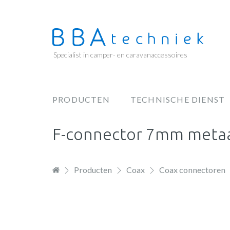
Overslaan
en
naar
de
Specialist in camper- en caravanaccessoires
inhoud
gaan
PRODUCTEN
TECHNISCHE DIENST
Hoofdnavigatie
F-connector 7mm metaa
Producten
Coax
Coax connectoren