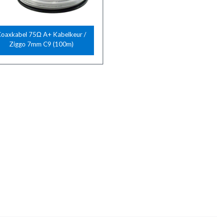
oaxkabel 75Ω A+ Kabelkeur /
Ziggo 7mm C9 (100m)