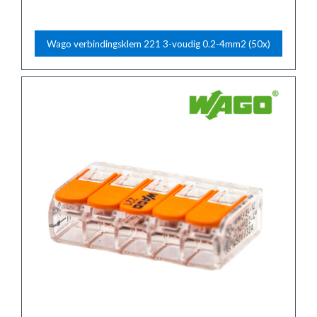
Wago verbindingsklem 221 3-voudig 0.2-4mm2 (50x)