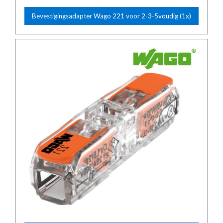
Bevestigingsadapter Wago 221 voor 2-3-5voudig (1x)