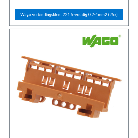
Wago verbindingsklem 221 5-voudig 0.2-4mm2 (25x)