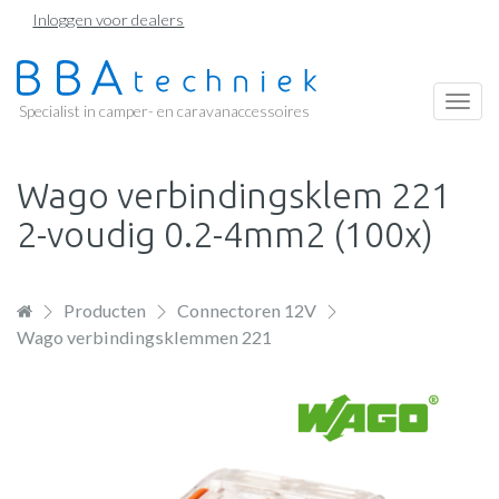
Overslaan
Inloggen voor dealers
en
naar
de
Togg
Specialist in camper- en caravanaccessoires
inhoud
navi
gaan
Wago verbindingsklem 221
2-voudig 0.2-4mm2 (100x)
Producten
Connectoren 12V
Wago verbindingsklemmen 221