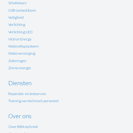
Schakelaars
USB contactdozen
Veiligheid
Verlichting
Verlichting LED
Victron Energy
Wateraftapsysteem
Waterverzorging
Zekeringen
Zonne energie
Diensten
Reparatie- en testservice
Training van technisch personeel
Over ons
Over BBA techniek