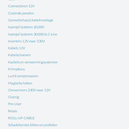
Connectoren 12V
Controle panelen
Gereedschap & kabelmontage
Inprojal Systeem 20.000
Inprojal Systeem 30.000 & C-Line
Inverters 12V naar 230V
Kabels 12V
Kabelschoenen
Kachels en verwarmingsystemen
Krimpkous
Lucht compressoren
Magische haken
Omvormers 230V naar 12V
Overig
Pro-User
Relais
ROLL-UP-CABLE
Schadeherstel, kitten en profielen