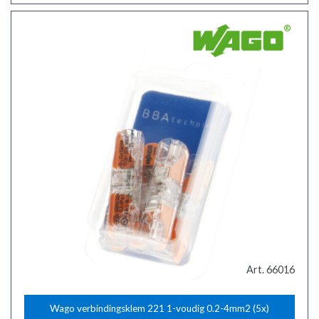
Art. 66016
Wago verbindingsklem 221 1-voudig 0.2-4mm2 (5x)