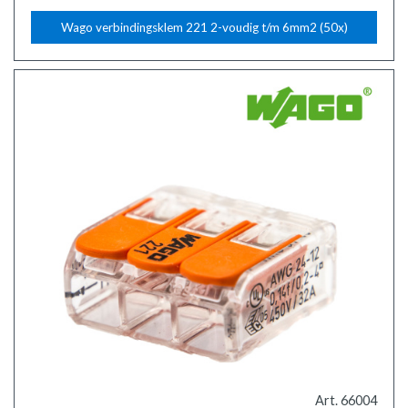
Wago verbindingsklem 221 2-voudig t/m 6mm2 (50x)
Art. 66004