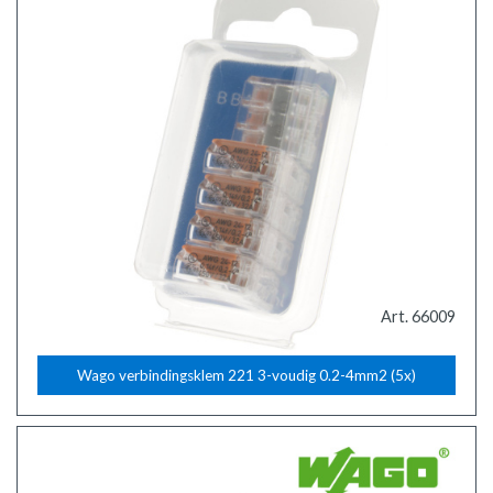
Art. 66009
Wago verbindingsklem 221 3-voudig 0.2-4mm2 (5x)