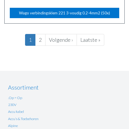
Wago verbindingsklem 221 3-voudig 0.2-4mm2 (50x)
Paginering
Huidige
1
Pagina
2
Volgende
Volgende ›
Laatste
Laatste »
pagina
pagina
pagina
Assortiment
.Op = Op
230V
Accu kabel
Accu’s & Toebehoren
Alpine