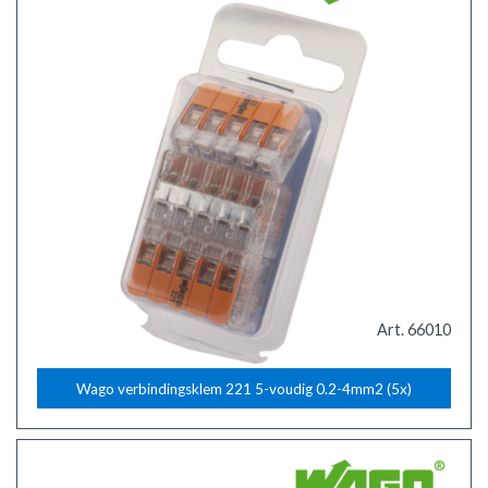
Art. 66010
Wago verbindingsklem 221 5-voudig 0.2-4mm2 (5x)