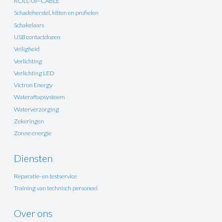
ROLL-UP-CABLE
Schadeherstel, kitten en profielen
Schakelaars
USB contactdozen
Veiligheid
Verlichting
Verlichting LED
Victron Energy
Wateraftapsysteem
Waterverzorging
Zekeringen
Zonne energie
Diensten
Reparatie- en testservice
Training van technisch personeel
Over ons