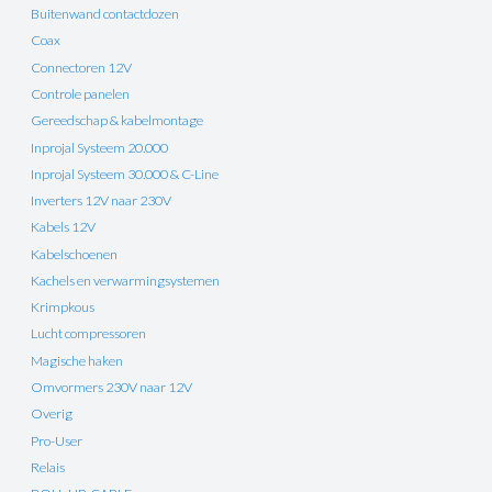
Buitenwand contactdozen
Coax
Connectoren 12V
Controle panelen
Gereedschap & kabelmontage
Inprojal Systeem 20.000
Inprojal Systeem 30.000 & C-Line
Inverters 12V naar 230V
Kabels 12V
Kabelschoenen
Kachels en verwarmingsystemen
Krimpkous
Lucht compressoren
Magische haken
Omvormers 230V naar 12V
Overig
Pro-User
Relais