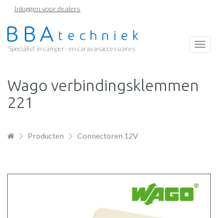
Overslaan
Inloggen voor dealers
en
naar
de
Togg
Specialist in camper- en caravanaccessoires
inhoud
navi
gaan
Wago verbindingsklemmen
221
Producten
Connectoren 12V