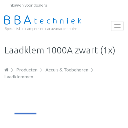
Overslaan
Inloggen voor dealers
en
naar
de
Togg
Specialist in camper- en caravanaccessoires
inhoud
navi
gaan
Laadklem 1000A zwart (1x)
Producten
Accu’s & Toebehoren
Laadklemmen