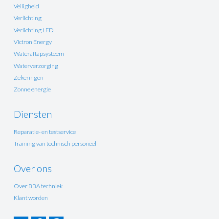
Veiligheid
Verlichting
Verlichting LED
Victron Energy
Wateraftapsysteem
Waterverzorging
Zekeringen
Zonne energie
Diensten
Reparatie- en testservice
Training van technisch personeel
Over ons
Over BBA techniek
Klant worden