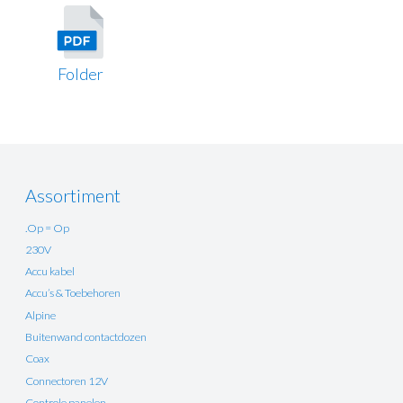
Folder
Assortiment
.Op = Op
230V
Accu kabel
Accu’s & Toebehoren
Alpine
Buitenwand contactdozen
Coax
Connectoren 12V
Controle panelen