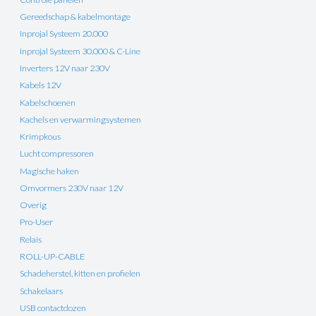
Gereedschap & kabelmontage
Inprojal Systeem 20.000
Inprojal Systeem 30.000 & C-Line
Inverters 12V naar 230V
Kabels 12V
Kabelschoenen
Kachels en verwarmingsystemen
Krimpkous
Lucht compressoren
Magische haken
Omvormers 230V naar 12V
Overig
Pro-User
Relais
ROLL-UP-CABLE
Schadeherstel, kitten en profielen
Schakelaars
USB contactdozen