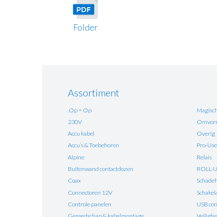
Folder
Assortiment
.Op = Op
Magisch
230V
Omvorm
Accu kabel
Overig
Accu’s & Toebehoren
Pro-Use
Alpine
Relais
Buitenwand contactdozen
ROLL-
Coax
Schadehe
Connectoren 12V
Schakel
Controle panelen
USB con
Gereedschap & kabelmontage
Veilighe