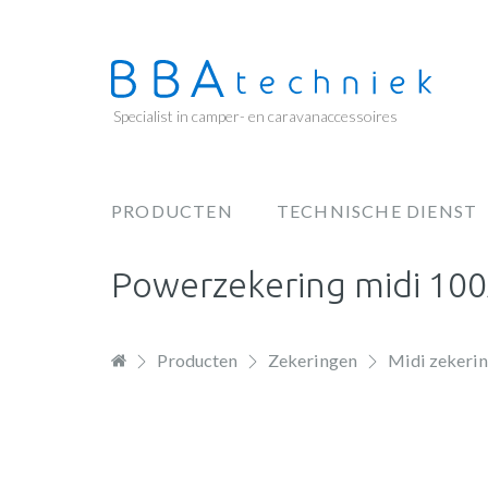
Overslaan
en
naar
de
Specialist in camper- en caravanaccessoires
inhoud
gaan
PRODUCTEN
TECHNISCHE DIENST
Hoofdnavigatie
Powerzekering midi 100
Producten
Zekeringen
Midi zekeri