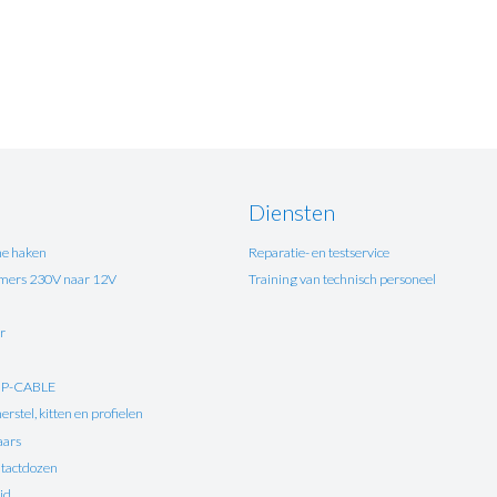
Diensten
e haken
Reparatie- en testservice
ers 230V naar 12V
Training van technisch personeel
r
UP-CABLE
rstel, kitten en profielen
aars
tactdozen
id