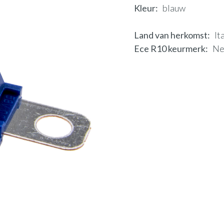
Kleur
blauw
Land van herkomst
It
Ece R10 keurmerk
N